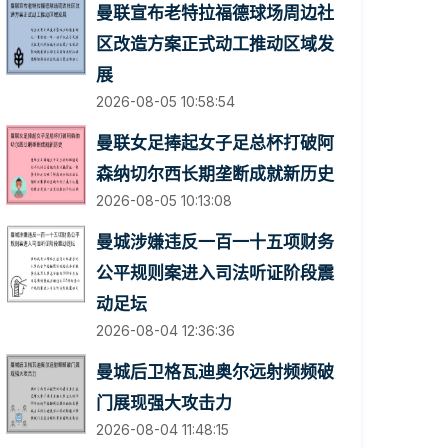
曼联宣布老特拉福德球场周边社
区改造方案正式动工推动区域发
展
2026-08-05 10:58:54
曼联女足捧起女子足总杯打破阿
森纳切尔西长期垄断成就新历史
2026-08-05 10:13:08
曼城涉嫌违反一百一十五项财务
公平规则案进入司法听证阶段震
动足坛
2026-08-04 12:36:36
曼城后卫格瓦迪奥尔远射频频破
门展现强大攻击力
2026-08-04 11:48:15