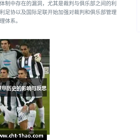
体制中存在的漏洞，尤其是裁判与俱乐部之间的利
利足协以及国际足联开始加强对裁判和俱乐部管理
理体系。