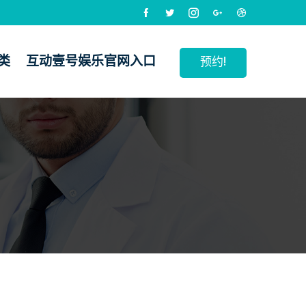
类
互动壹号娱乐官网入口
预约!