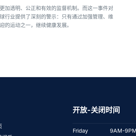
更加透明、公正和有效的监督机制。而这一事件对
球行业提供了深刻的警示：只有通过加强管理、维
迎的运动之一，继续健康发展。
开放-关闭时间
页
Friday
9AM-9P