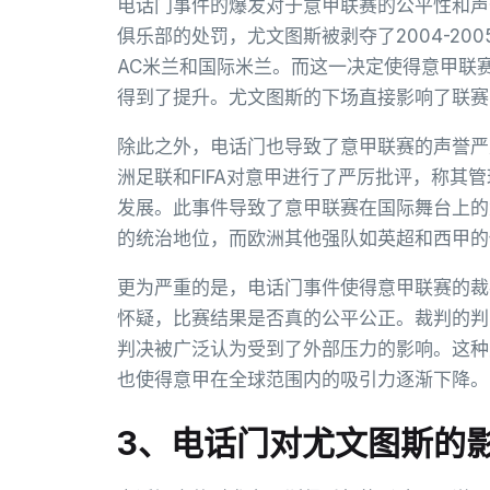
电话门事件的爆发对于意甲联赛的公平性和声
俱乐部的处罚，尤文图斯被剥夺了2004-200
AC米兰和国际米兰。而这一决定使得意甲联
得到了提升。尤文图斯的下场直接影响了联赛
除此之外，电话门也导致了意甲联赛的声誉严
洲足联和FIFA对意甲进行了严厉批评，称其
发展。此事件导致了意甲联赛在国际舞台上的
的统治地位，而欧洲其他强队如英超和西甲的
更为严重的是，电话门事件使得意甲联赛的裁
怀疑，比赛结果是否真的公平公正。裁判的判
判决被广泛认为受到了外部压力的影响。这种
也使得意甲在全球范围内的吸引力逐渐下降。
3、电话门对尤文图斯的