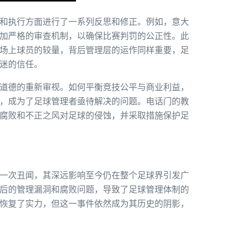
和执行方面进行了一系列反思和修正。例如，意大
加严格的审查机制，以确保比赛判罚的公正性。此
场上球员的较量，背后管理层的运作同样重要，足
迷的信任。
道德的重新审视。如何平衡竞技公平与商业利益，
，成为了足球管理者亟待解决的问题。电话门的教
腐败和不正之风对足球的侵蚀，并采取措施保护足
一次丑闻，其深远影响至今仍在整个足球界引发广
后的管理漏洞和腐败问题，导致了足球管理体制的
恢复了实力，但这一事件依然成为其历史的阴影，