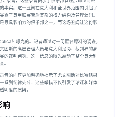
的电话录音，这些录音揭示了俱乐部管理层通过与裁
的事实。这一丑闻在意大利和全世界范围内引起了
暴露了意甲联赛背后复杂的权力结构及管理漏洞。
是最具影响力的俱乐部之一，而这场丑闻让这份影
bblica》曝光的。记者通过对一份匿名爆料的调查，
文图斯的高层管理人员与意大利足协、裁判界的高
赛的裁判判罚。这一信息的曝光震动了整个意大利
查。
录音的内容更加明确地揭示了尤文图斯对比赛结果
一系列纪律处分。这些举措不仅引发了球迷和媒体
透明度的质疑。
影响