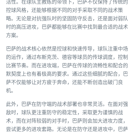
活性。在球队主教练的带领下，巴萨不仅保持了传统的
控球风格，还能够根据不同的对手采取不同的战术策
略。无论是对抗强队时的坚固防守反击，还是面对弱队
时的高压进攻，巴萨都能够在比赛中找到最合适的战术
方案。
巴萨的战术核心依然是控球和快速传导，球队注重中场
的运作，通过布斯克茨、德容等球员的传球调度，控制
比赛节奏。而在进攻端，巴萨在传球的流畅性和配合的
默契度上也有着极高的要求。通过这些细腻的配合，巴
萨不仅能够让对方疲于奔命，还能不断创造出破门良
机。
此外，巴萨在防守端的战术部署也非常灵活。在面对强
敌时，球队更注重防守的稳定性，采取更为谨慎的战
术，而在对阵较弱的对手时，巴萨则会加大进攻力度，
尝试更多的进攻套路。无论是在防守还是进攻中，巴萨