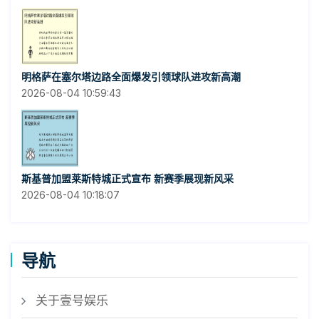
明格萨在塞尔塔边路全面爆发引领球队进攻新高潮
2026-08-04 10:59:43
斯基普加盟莱斯特城正式宣布 新赛季展现新风采
2026-08-04 10:18:07
导航
关于壹号娱乐