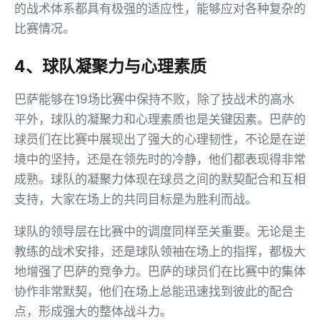
的战术体系都具有极强的适应性，能够应对各种复杂的
比赛情况。
4、球队凝聚力与心理素质
巴萨能够在19场比赛中保持不败，除了技战术的高水
平外，球队的凝聚力和心理素质也是关键因素。巴萨的
球员们在比赛中展现出了强大的心理韧性，不论是在逆
境中的坚持，还是在领先时的冷静，他们都表现得非常
成熟。球队的凝聚力体现在球员之间的默契配合和互相
支持，大家在场上的共同目标是为胜利而战。
球队的领导层在比赛中的调度同样至关重要。无论是主
教练的战术安排，还是球队领袖在场上的指挥，都极大
地增强了巴萨的竞争力。巴萨的球员们在比赛中的集体
协作非常默契，他们在场上总能迅速找到彼此的配合
点，形成强大的整体战斗力。