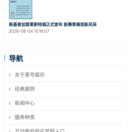
斯基普加盟莱斯特城正式宣布 新赛季展现新风采
2026-08-04 10:18:07
导航
关于壹号娱乐
经典案例
新闻中心
服务种类
互动壹号娱乐官网入口