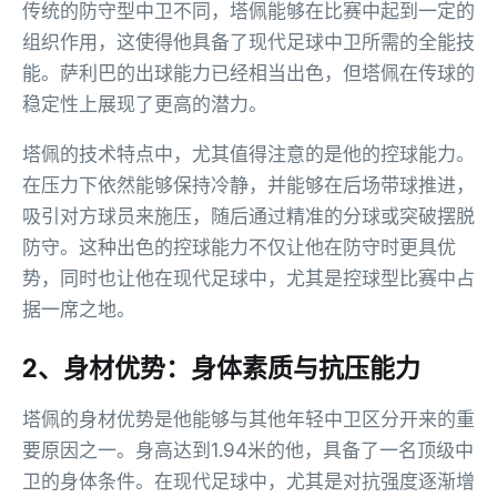
传统的防守型中卫不同，塔佩能够在比赛中起到一定的
组织作用，这使得他具备了现代足球中卫所需的全能技
能。萨利巴的出球能力已经相当出色，但塔佩在传球的
稳定性上展现了更高的潜力。
塔佩的技术特点中，尤其值得注意的是他的控球能力。
在压力下依然能够保持冷静，并能够在后场带球推进，
吸引对方球员来施压，随后通过精准的分球或突破摆脱
防守。这种出色的控球能力不仅让他在防守时更具优
势，同时也让他在现代足球中，尤其是控球型比赛中占
据一席之地。
2、身材优势：身体素质与抗压能力
塔佩的身材优势是他能够与其他年轻中卫区分开来的重
要原因之一。身高达到1.94米的他，具备了一名顶级中
卫的身体条件。在现代足球中，尤其是对抗强度逐渐增