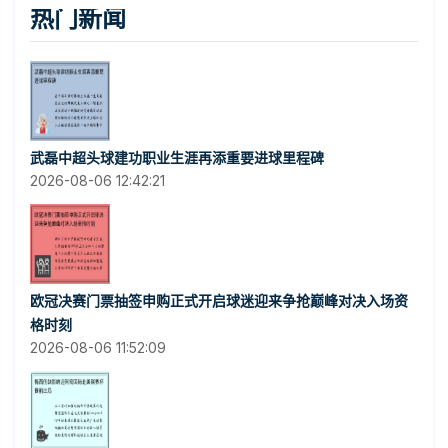
热门新闻
武磊中超头球建功职业生涯再添重要进球里程碑
2026-08-06 12:42:21
欧冠决赛门票抽签申购正式开启球迷迎来争抢巅峰对决入场资
格时刻
2026-08-06 11:52:09