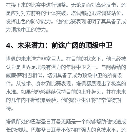
在接下来的比赛中进行调整。无论是面对高速反击，还
是应对对方前锋的个体突破，塔佩都能迅速调整站位，
发挥出色的防守能力。他的比赛表现证明了其具备了成
为顶级中卫的潜力。
4、未来潜力：前途广阔的顶级中卫
塔佩的未来潜力非常巨大。在目前的状态下，他已经被
认为是世界足坛最有潜力的年轻中卫之一。与阿森纳的
威廉·萨利巴相似，塔佩具备了成为顶级中卫的所有条
件。从技术、身材到比赛表现，塔佩都展现出了极高的
水准。如果他能够继续保持目前的上升势头，并在未来
的几年内不断积累经验，他的职业生涯将非常值得期
待。
塔佩所处的巴黎圣日耳曼无疑是一个能够帮助他快速成
长的球队。巴黎圣日耳曼不仅拥有强大的竞技水平，还