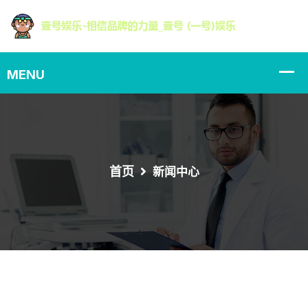
首页
新闻中心