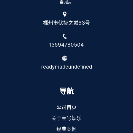
首选。
福州市伏拢之巅63号
13594780504
readymadeundefined
导航
公司首页
关于壹号娱乐
经典案例