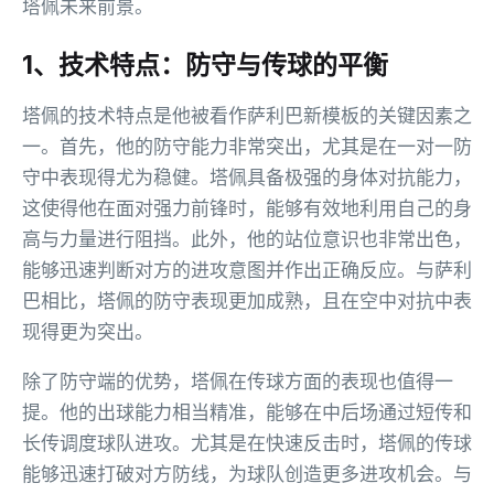
塔佩未来前景。
1、技术特点：防守与传球的平衡
塔佩的技术特点是他被看作萨利巴新模板的关键因素之
一。首先，他的防守能力非常突出，尤其是在一对一防
守中表现得尤为稳健。塔佩具备极强的身体对抗能力，
这使得他在面对强力前锋时，能够有效地利用自己的身
高与力量进行阻挡。此外，他的站位意识也非常出色，
能够迅速判断对方的进攻意图并作出正确反应。与萨利
巴相比，塔佩的防守表现更加成熟，且在空中对抗中表
现得更为突出。
除了防守端的优势，塔佩在传球方面的表现也值得一
提。他的出球能力相当精准，能够在中后场通过短传和
长传调度球队进攻。尤其是在快速反击时，塔佩的传球
能够迅速打破对方防线，为球队创造更多进攻机会。与