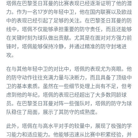
塔佩在巴黎圣日耳曼的比赛表现已经逐渐证明了他的潜
力。作为一名17岁的年轻中卫，他在国内联赛以及欧战
中的表现已经引起了足够的关注。在巴黎圣日耳曼的防
线中，塔佩不仅能够承担重要的防守责任，而且还能够
在关键时刻为球队做出贡献。尤其是在面对对方强力前
锋时，塔佩能够保持冷静，并通过精准的防守封堵进
攻。
在与其他年轻中卫的对比中，塔佩的表现尤为亮眼。他
的防守动作往往充满力量与决断力，而且具备了顶级中
卫的基本素质。虽然在一些细节处理上尚有不足，但考
虑到他的年纪，塔佩的表现已经超出了大多数同龄球
员。在巴黎圣日耳曼对阵一些强队时，塔佩的防守为球
队稳住了局面，展示了其防守的成熟度。
此外，塔佩在与高水平对手的较量中，展现了极强的学
习能力和适应能力。他能够迅速从比赛中积累经验，并