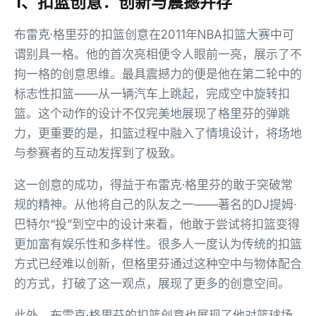
1、扣篮创意：创新与震撼并存
布雷克·格里芬的扣篮创意在2011年NBA扣篮大赛中可
谓别具一格。他的首次亮相便令人眼前一亮，展示了不
拘一格的创意思维。最具震撼力的便是他在第二轮中的
标志性扣篮——从一辆汽车上跳起，完成空中旋转扣
篮。这个动作的设计不仅完美地展现了格里芬的弹跳
力，更重要的是，扣篮过程中融入了情境设计，将场地
与参赛者的互动发挥到了极致。
这一创意的成功，得益于布雷克·格里芬的敢于突破常
规的精神。从他将自己的队友之一——著名的DJ提姆·
巴特尔“投”到空中的设计来看，他敢于尝试将扣篮变得
更加富有娱乐性和多样性。很多人一度认为传统的扣篮
方式已经难以创新，但格里芬通过这种空中与物体配合
的方式，打破了这一观点，展现了更多的创意空间。
此外，布雷克·格里芬的扣篮创意也展现了他对篮球场