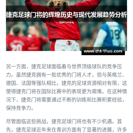
另一方面，捷克足球面临着与世界顶级球队的竞争压
力。虽然捷克拥有一批优秀的门将人才，但与英格兰、
德国、法国等强队相比，捷克的足球资源相对有限，这
使得捷克门将在国际比赛中的表现更为艰难。在这种情
况下，捷克门将需要通过不断的训练和比赛积累经验，
保持竞争力。
尽管面临这些挑战，捷克足球门将也有不少机遇。首
先，捷克足球近年来在青训方面有了显著的进展，许多