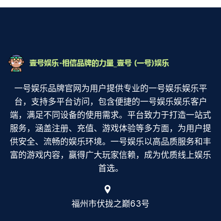
一号娱乐品牌官网为用户提供专业的一号娱乐娱乐平
台，支持多平台访问，包含便捷的一号娱乐娱乐客户
端，满足不同设备的使用需求。平台致力于打造一站式
服务，涵盖注册、充值、游戏体验等多方面，为用户提
供安全、流畅的娱乐环境。一号娱乐以高品质服务和丰
富的游戏内容，赢得广大玩家信赖，成为优质线上娱乐
首选。
福州市伏拢之巅63号