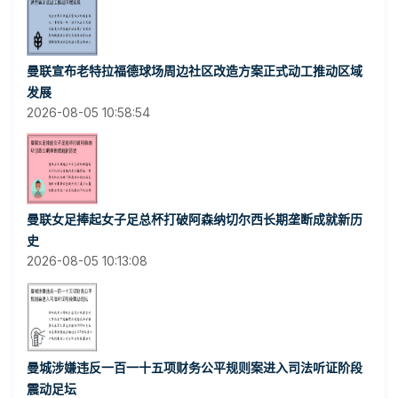
曼联宣布老特拉福德球场周边社区改造方案正式动工推动区域
发展
2026-08-05 10:58:54
曼联女足捧起女子足总杯打破阿森纳切尔西长期垄断成就新历
史
2026-08-05 10:13:08
曼城涉嫌违反一百一十五项财务公平规则案进入司法听证阶段
震动足坛