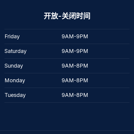
开放-关闭时间
Friday
9AM-9PM
Saturday
9AM-9PM
Sunday
9AM-8PM
Monday
9AM-8PM
Tuesday
9AM-8PM