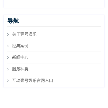
导航
关于壹号娱乐
经典案例
新闻中心
服务种类
互动壹号娱乐官网入口