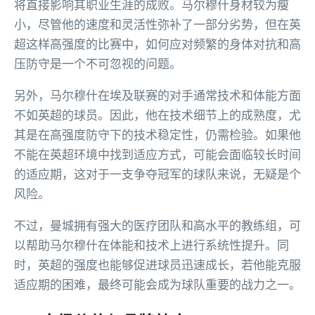
将直接影响其职业生涯的成败。马尔穆什身材较为瘦
小，尽管他的速度和灵活性弥补了一部分劣势，但在英
超这样高强度的比赛中，如何应对频繁的身体对抗和高
压防守是一个不可忽视的问题。
另外，马尔穆什在埃及联赛的对手通常技术和体能方面
不如英超的球员。因此，他在技术细节上的成熟度，尤
其是在高强度防守下的技术稳定性，仍需检验。如果他
不能在英超环境中找到适应方式，可能会面临较长时间
的适应期，这对于一支争夺冠军的球队来说，无疑是个
风险。
不过，曼城拥有强大的医疗团队和高水平的教练组，可
以帮助马尔穆什在体能和技术上进行系统性提升。同
时，英超的强度也能够促进球员迅速成长，若他能克服
适应期的困难，最终可能会成为球队重要的战力之一。