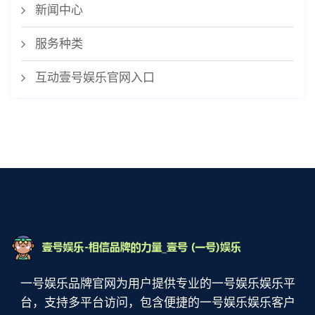
新闻中心
服务种类
互动壹号娱乐官网入口
一号娱乐品牌官网为用户提供专业的一号娱乐娱乐平
台，支持多平台访问，包含便捷的一号娱乐娱乐客户