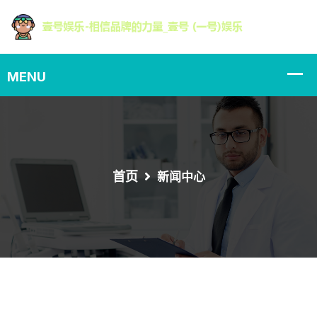
首页
新闻中心