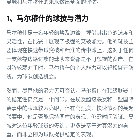
曼城和马尔穆什的未来做出全面的评估。
1、马尔穆什的球技与潜力
马尔穆什是一名年轻的埃及边锋，凭借其出色的速度和
灵活性，在比赛中展现了极强的突破能力。他的球技主
要体现在快速带球突破和精准的传中球上，这对于任何
一支依靠边路进攻的球队来说都是不可忽视的资产。在
对阵较弱对手时，马尔穆什的个人能力可以轻松撕开防
线，为球队创造机会。
然而，尽管他的潜力无可否认，马尔穆什在顶级联赛中
的稳定性仍然是一个问号。在埃及超级联赛和一些国际
赛事中的表现较为亮眼，但在高强度、快速节奏的英超
联赛中，他是否能保持同样的表现，仍需时间验证。曼
城对这位年轻球员的签约，更多是基于对其潜力的看
重，而非立即为球队提供稳定的表现。