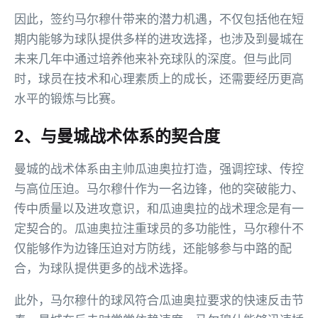
因此，签约马尔穆什带来的潜力机遇，不仅包括他在短
期内能够为球队提供多样的进攻选择，也涉及到曼城在
未来几年中通过培养他来补充球队的深度。但与此同
时，球员在技术和心理素质上的成长，还需要经历更高
水平的锻炼与比赛。
2、与曼城战术体系的契合度
曼城的战术体系由主帅瓜迪奥拉打造，强调控球、传控
与高位压迫。马尔穆什作为一名边锋，他的突破能力、
传中质量以及进攻意识，和瓜迪奥拉的战术理念是有一
定契合的。瓜迪奥拉注重球员的多功能性，马尔穆什不
仅能够作为边锋压迫对方防线，还能够参与中路的配
合，为球队提供更多的战术选择。
此外，马尔穆什的球风符合瓜迪奥拉要求的快速反击节