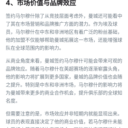
4、市场价值与品牌效应
签约马尔穆什除了从竞技层面考虑外，曼城还可能看中
了其在市场营销和品牌推广方面的潜力。作为埃及球
员，马尔穆什在中东和非洲地区有着广泛的粉丝基础，
他的加盟不仅能够帮助曼城拓展这一市场，还能增强球
队在全球范围内的影响力。
从商业角度来看，曼城签约马尔穆什可能会带来可观的
品牌效应。随着马尔穆什在英超赛场的逐渐崭露头角，
他的影响力将扩展到更多国家，曼城的品牌价值也会随
之提升。特别是中东和非洲市场，马尔穆什的影响力将
为曼城带来更多的商业合作机会，提升俱乐部的全球知
名度。
但需要注意的是，市场效应并非短期内就能显现出来。
球员的表现直接决定了他的商业价值，若马尔穆什未能