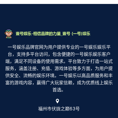
一号娱乐品牌官网为用户提供专业的一号娱乐娱乐平
台，支持多平台访问，包含便捷的一号娱乐娱乐客户
端，满足不同设备的使用需求。平台致力于打造一站式
服务，涵盖注册、充值、游戏体验等多方面，为用户提
供安全、流畅的娱乐环境。一号娱乐以高品质服务和丰
富的游戏内容，赢得广大玩家信赖，成为优质线上娱乐
首选。
福州市伏拢之巅63号