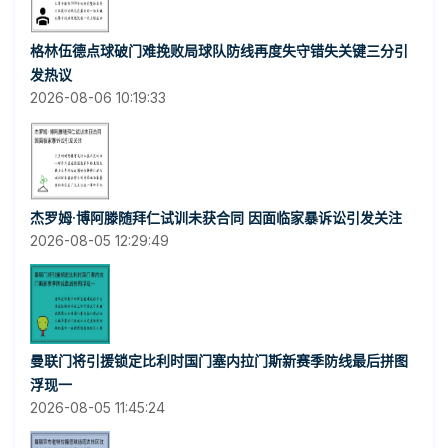
格林伍德点球破门难挽败局球队防线再度失守错失关键三分引
发热议
2026-08-06 10:19:33
杰罗姆·博阿滕随拜仁试训未获合同 因面临家暴诉讼引发关注
2026-08-05 12:29:49
曼联门将引援锁定比利时国门塞内拉门斯新赛季防线最后拼图
浮现一
2026-08-05 11:45:24