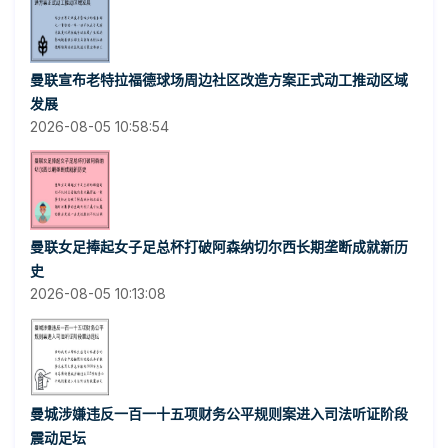
曼联宣布老特拉福德球场周边社区改造方案正式动工推动区域
发展
2026-08-05 10:58:54
曼联女足捧起女子足总杯打破阿森纳切尔西长期垄断成就新历
史
2026-08-05 10:13:08
曼城涉嫌违反一百一十五项财务公平规则案进入司法听证阶段
震动足坛