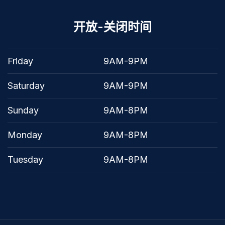
开放-关闭时间
Friday
9AM-9PM
Saturday
9AM-9PM
Sunday
9AM-8PM
Monday
9AM-8PM
Tuesday
9AM-8PM