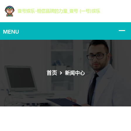
首页
新闻中心