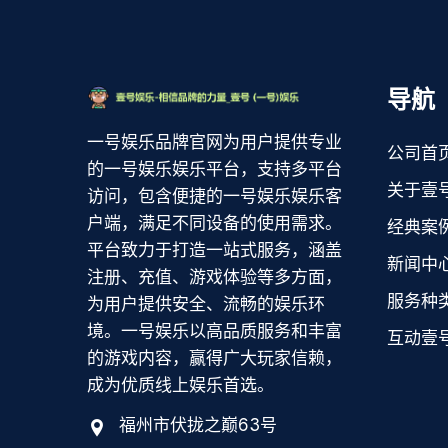
导航
一号娱乐品牌官网为用户提供专业
公司首
的一号娱乐娱乐平台，支持多平台
关于壹
访问，包含便捷的一号娱乐娱乐客
户端，满足不同设备的使用需求。
经典案
平台致力于打造一站式服务，涵盖
新闻中
注册、充值、游戏体验等多方面，
服务种
为用户提供安全、流畅的娱乐环
境。一号娱乐以高品质服务和丰富
互动壹
的游戏内容，赢得广大玩家信赖，
成为优质线上娱乐首选。
福州市伏拢之巅63号