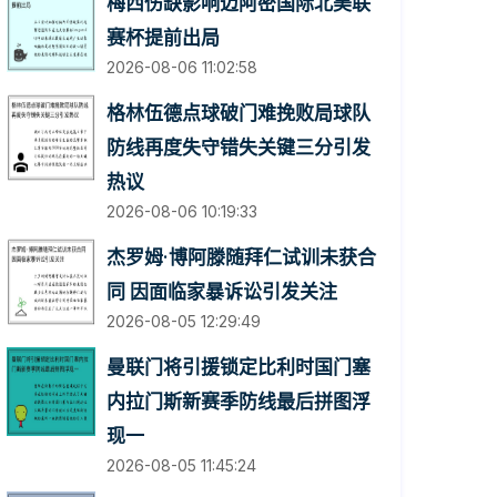
梅西伤缺影响迈阿密国际北美联
赛杯提前出局
2026-08-06 11:02:58
格林伍德点球破门难挽败局球队
防线再度失守错失关键三分引发
热议
2026-08-06 10:19:33
杰罗姆·博阿滕随拜仁试训未获合
同 因面临家暴诉讼引发关注
2026-08-05 12:29:49
曼联门将引援锁定比利时国门塞
内拉门斯新赛季防线最后拼图浮
现一
2026-08-05 11:45:24