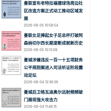
曼联宣布老特拉福德球场周边社
区改造方案正式动工推动区域发
展
2026-08-05 10:58:54
曼联女足捧起女子足总杯打破阿
森纳切尔西长期垄断成就新历史
2026-08-05 10:13:08
曼城涉嫌违反一百一十五项财务
公平规则案进入司法听证阶段震
动足坛
2026-08-04 12:36:36
曼城后卫格瓦迪奥尔远射频频破
门展现强大攻击力
2026-08-04 11:48:15