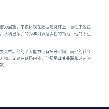
潜力展望，不仅体现在数据与奖杯上，更在于他在
，从初出茅庐的少年到承担责任的领袖，他的职业
。
要支柱。他的个人能力仍有提升空间，而他的社会
人物。无论在球场内外，他都承载着曼联和球迷的
笔。