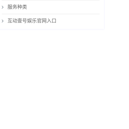
服务种类
互动壹号娱乐官网入口