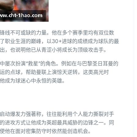
锋线不可或缺的力量。他在多个赛季里均有双位数
迎来了职业生涯的巅峰，以30+进球的成绩成为球队的最
出，也说明他已从青涩小将成长为顶级攻击手。
中屡次扮演“救星”的角色。例如在与巴黎圣日耳曼的
运的点球，帮助曼联上演惊天逆转。这类高光时
他成为球迷心中永恒的英雄。
启动爆发力强著称，往往能利用个人能力撕裂对手
的进攻方式让他成为英超最具威胁的边锋之一。同
使他在面对密集防守时依然能创造机会。