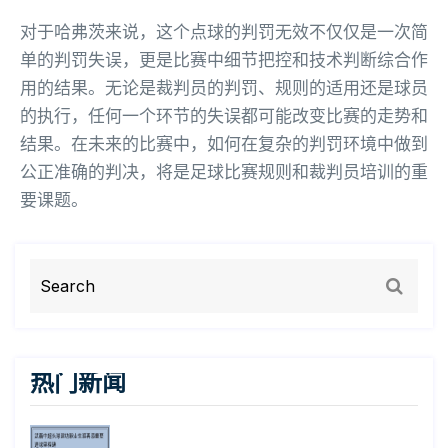
对于哈弗茨来说，这个点球的判罚无效不仅仅是一次简
单的判罚失误，更是比赛中细节把控和技术判断综合作
用的结果。无论是裁判员的判罚、规则的适用还是球员
的执行，任何一个环节的失误都可能改变比赛的走势和
结果。在未来的比赛中，如何在复杂的判罚环境中做到
公正准确的判决，将是足球比赛规则和裁判员培训的重
要课题。
热门新闻