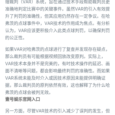
理裁判（VAR）系统，旨在通过技术手段帮助裁判员更
准确地判定比赛中的关键事件。虽然VAR的引入有效提
升了判罚的准确性，但其应用仍然存在一定争议。在哈
弗茨的点球事件中，VAR技术的作用成为焦点。有分析
认为，VAR应该更积极介入此类点球判罚，以确保判罚
的公正性。
如果VAR对哈弗茨的点球进行了复查并发现存在疑点，
那么裁判员有可能根据视频回放改变原判。实际上，
VAR技术本身并不是完美的，有时技术操作的延迟、画
面不清晰等问题，都会影响最终判罚的准确性。而如果
VAR系统未能及时介入或因技术原因未能提供明确证
据，那么裁判员的原判依然有效，这也解释了为什么哈
弗茨的点球会被判无效。
壹号娱乐官网入口
另一方面，尽管VAR技术的引入减少了误判的发生，但