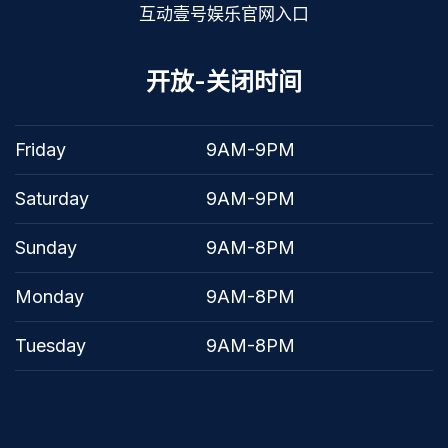
互动壹号娱乐官网入口
开放-关闭时间
Friday
9AM-9PM
Saturday
9AM-9PM
Sunday
9AM-8PM
Monday
9AM-8PM
Tuesday
9AM-8PM