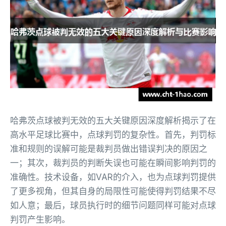
哈弗茨点球被判无效的五大关键原因深度解析揭示了在
高水平足球比赛中，点球判罚的复杂性。首先，判罚标
准和规则的误解可能是裁判员做出错误判决的原因之
一；其次，裁判员的判断失误也可能在瞬间影响判罚的
准确性。技术设备，如VAR的介入，也为点球判罚提供
了更多视角，但其自身的局限性可能使得判罚结果不尽
如人意；最后，球员执行时的细节问题同样可能对点球
判罚产生影响。