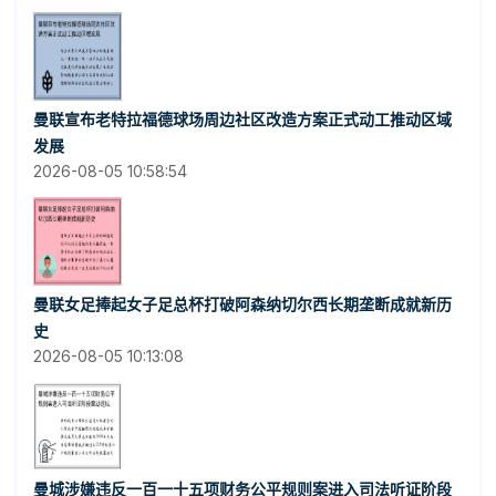
曼联宣布老特拉福德球场周边社区改造方案正式动工推动区域
发展
2026-08-05 10:58:54
曼联女足捧起女子足总杯打破阿森纳切尔西长期垄断成就新历
史
2026-08-05 10:13:08
曼城涉嫌违反一百一十五项财务公平规则案进入司法听证阶段