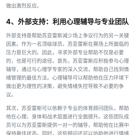
做出激烈反应。
4、外部支持：利用心理辅导与专业团队
外部支持是帮助苏亚雷斯减少场上争议行为的另一关键
因素。作为一名顶级球员，苏亚雷斯在赛场上所面临的
压力是巨大的。因此，寻求外部专业帮助不仅是必要
的，也是可行的途径。首先，苏亚雷斯应积极参与心理
辅导，通过与心理学专家的深入交流，帮助自己找到情
绪管理的最佳方法。心理辅导可以帮助他在压力环境下
做出更为理性的决策，避免情绪失控导致不必要的争
议。
其次，苏亚雷斯可以依赖于专业的体育顾问团队，帮助
他在心理、身体和战术层面进行全面提升。这些团队成
员可以为苏亚雷斯提供一对一的辅导，帮助他在比赛中
保持最佳状态。同时，这些顾问还可以协助他进行情绪