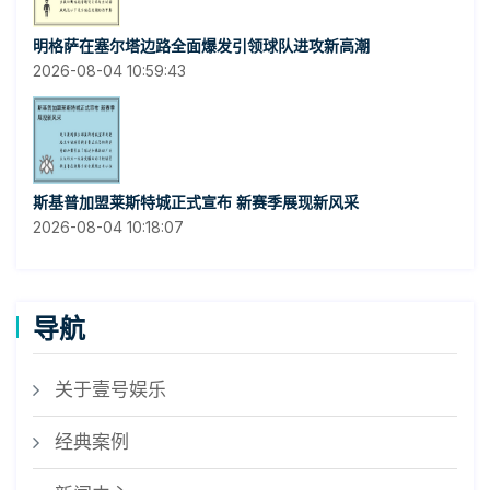
明格萨在塞尔塔边路全面爆发引领球队进攻新高潮
2026-08-04 10:59:43
斯基普加盟莱斯特城正式宣布 新赛季展现新风采
2026-08-04 10:18:07
导航
关于壹号娱乐
经典案例