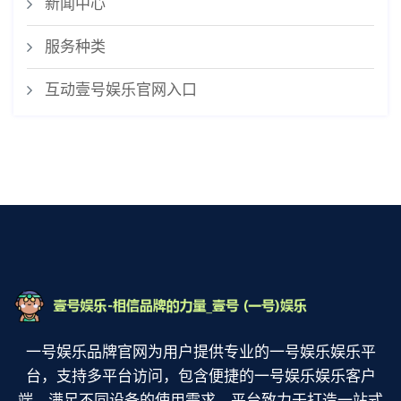
新闻中心
服务种类
互动壹号娱乐官网入口
一号娱乐品牌官网为用户提供专业的一号娱乐娱乐平
台，支持多平台访问，包含便捷的一号娱乐娱乐客户
端，满足不同设备的使用需求。平台致力于打造一站式