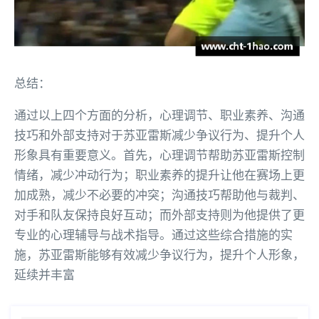
总结：
通过以上四个方面的分析，心理调节、职业素养、沟通
技巧和外部支持对于苏亚雷斯减少争议行为、提升个人
形象具有重要意义。首先，心理调节帮助苏亚雷斯控制
情绪，减少冲动行为；职业素养的提升让他在赛场上更
加成熟，减少不必要的冲突；沟通技巧帮助他与裁判、
对手和队友保持良好互动；而外部支持则为他提供了更
专业的心理辅导与战术指导。通过这些综合措施的实
施，苏亚雷斯能够有效减少争议行为，提升个人形象，
延续并丰富