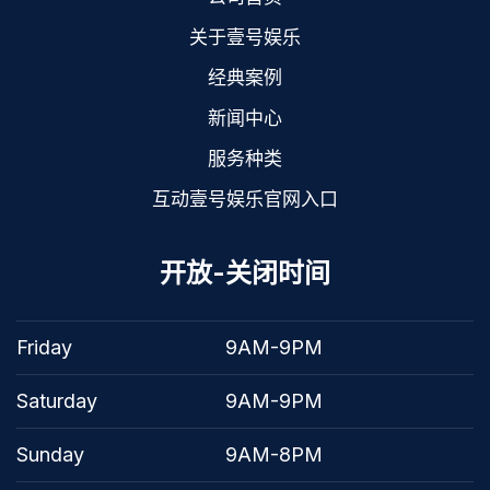
关于壹号娱乐
经典案例
新闻中心
服务种类
互动壹号娱乐官网入口
开放-关闭时间
Friday
9AM-9PM
Saturday
9AM-9PM
Sunday
9AM-8PM