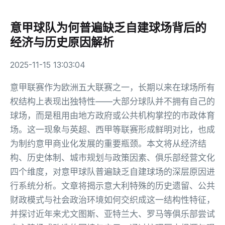
意甲球队为何普遍缺乏自建球场背后的
经济与历史原因解析
2025-11-15 13:03:04
意甲联赛作为欧洲五大联赛之一，长期以来在球场所有
权结构上表现出独特性——大部分球队并不拥有自己的
球场，而是租用由地方政府或公共机构掌控的市政体育
场。这一现象与英超、西甲等联赛形成鲜明对比，也成
为制约意甲商业化发展的重要瓶颈。本文将从经济结
构、历史体制、城市规划与政策因素、俱乐部经营文化
四个维度，对意甲球队普遍缺乏自建球场的深层原因进
行系统分析。文章将揭示意大利特殊的历史遗留、公共
财政模式与社会政治环境如何交织成这一结构性特征，
并探讨近年来尤文图斯、亚特兰大、罗马等俱乐部尝试