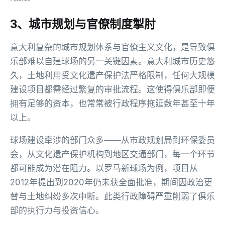
3、城市规划与官僚制度掣肘
意大利复杂的城市规划体系与官僚主义文化，是导致俱
乐部难以自建球场的另一关键因素。意大利城市历史悠
久，土地利用受文化遗产保护法严格限制，任何大规模
建设项目都需经过繁复的审批流程。这使得俱乐部即便
拥有足够的资本，也常常被行政程序拖延数年甚至十年
以上。
球场建设牵涉的部门众多——从市政规划局到环保委员
会，从文化遗产保护机构到地区交通部门，每一个环节
都可能成为潜在阻力。以罗马新球场为例，项目从
2012年提出到2020年仍未获全面批准，期间因政治更
替与土地纠纷多次中断。此类行政障碍严重削弱了俱乐
部的执行力与投资信心。