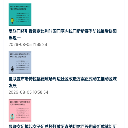
曼联门将引援锁定比利时国门塞内拉门斯新赛季防线最后拼图
浮现一
2026-08-05 11:45:24
曼联宣布老特拉福德球场周边社区改造方案正式动工推动区域
发展
2026-08-05 10:58:54
曼联女足捧起女子足总杯打破阿森纳切尔西长期垄断成就新历