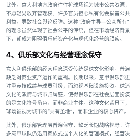
此外，意大利地方政府往往将球场视为城市公共资源，
不愿轻易放弃管理权。许多官员担心私有化会损害公共
利益，导致社会舆论反弹。这种“政府主导—公众所有”
的理念虽然体现了社会公平的传统，但在市场经济背景
下，却成为阻碍俱乐部资产化与现代化经营的顽疾。
4、俱乐部文化与经营理念保守
意大利俱乐部的经营理念深受传统足球文化影响，普遍
缺乏对商业资产运作的重视。长期以来，意甲俱乐部更
注重竞技成绩与球员引援，而忽视基础设施投资。球迷
文化的激情与城市归属感，使得俱乐部在社会层面扮演
的是文化符号角色，而非商业主体。这种文化背景下，
球场被视为城市的“共有圣地”，而非企业的核心资产。
此外，俱乐部管理层普遍保守，缺乏长期战略视野。许
多意甲球队仍沿用家族式或个人化的管理模式，经营决