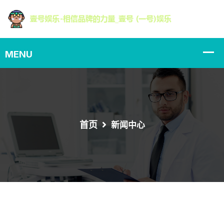
首页
新闻中心