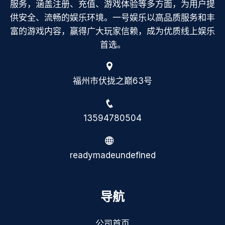
服务，涵盖注册、充值、游戏体验等多方面，为用户提
供安全、流畅的娱乐环境。一号娱乐以高品质服务和丰
富的游戏内容，赢得广大玩家信赖，成为优质线上娱乐
首选。
福州市伏拢之巅63号
13594780504
readymadeundefined
导航
公司首页