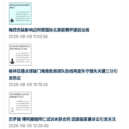
梅西伤缺影响迈阿密国际北美联赛杯提前出局
2026-08-06 11:02:58
格林伍德点球破门难挽败局球队防线再度失守错失关键三分引
发热议
2026-08-06 10:19:33
杰罗姆·博阿滕随拜仁试训未获合同 因面临家暴诉讼引发关注
2026-08-05 12:29:49