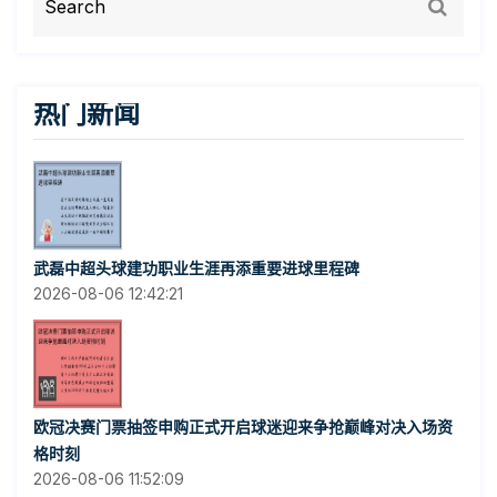
热门新闻
武磊中超头球建功职业生涯再添重要进球里程碑
2026-08-06 12:42:21
欧冠决赛门票抽签申购正式开启球迷迎来争抢巅峰对决入场资
格时刻
2026-08-06 11:52:09