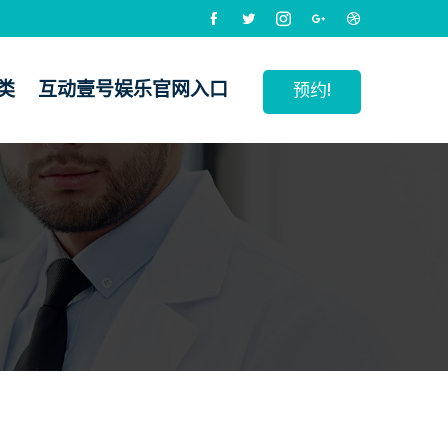
类
互动壹号娱乐官网入口
预约!