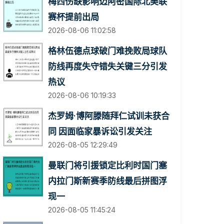
梅西伤缺影响迈阿密国际北美联
赛杯提前出局
2026-08-06 11:02:58
格林伍德点球破门难挽败局球队
防线再度失守错失关键三分引发
热议
2026-08-06 10:19:33
杰罗姆·博阿滕随拜仁试训未获合
同 因面临家暴诉讼引发关注
2026-08-05 12:29:49
曼联门将引援锁定比利时国门塞
内拉门斯新赛季防线最后拼图浮
现一
2026-08-05 11:45:24