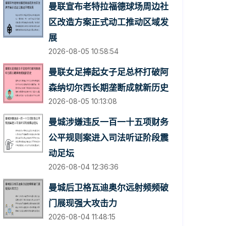
曼联宣布老特拉福德球场周边社
区改造方案正式动工推动区域发
展
2026-08-05 10:58:54
曼联女足捧起女子足总杯打破阿
森纳切尔西长期垄断成就新历史
2026-08-05 10:13:08
曼城涉嫌违反一百一十五项财务
公平规则案进入司法听证阶段震
动足坛
2026-08-04 12:36:36
曼城后卫格瓦迪奥尔远射频频破
门展现强大攻击力
2026-08-04 11:48:15