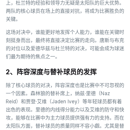
上，杜兰特的经验和领导力无疑是太阳队的巨大优势。
两队的核心球员在场上的直接对抗，将成为比赛胜负的
关键。
这场对决中，谁能更好地发挥个人能力，谁能在关键时
刻挺身而出，最终将直接决定比赛的走向。唐斯与布克
的对位以及爱德华兹与杜兰特的对决，可能会成为球迷
们最为期待的焦点之一。
2、阵容深度与替补球员的发挥
除了核心球员的对决，阵容深度也是比赛中不可忽视的
一个因素。森林狼的替补席上，纳兹·里德（Naz
Reid）和贾登·艾维（Jaden Ivey）等年轻球员都有着
出色的表现。里德的内线得分能力以及艾维的防守和快
攻，能够在比赛中为主力球员提供强有力的支持。而在
太阳队方面，替补球员的质量同样不容小觑。尤其是替