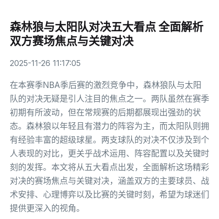
森林狼与太阳队对决五大看点 全面解析
双方赛场焦点与关键对决
2025-11-26 11:17:05
在本赛季NBA季后赛的激烈竞争中，森林狼队与太阳
队的对决无疑是引人注目的焦点之一。两队虽然在赛季
初期有所波动，但在常规赛的后期都展现出强劲的状
态。森林狼以年轻且有潜力的阵容为主，而太阳队则拥
有经验丰富的超级球星。两支球队的对决不仅涉及到个
人表现的对比，更关乎战术运用、阵容配置以及关键时
刻的发挥。本文将从五大看点出发，全面解析这场精彩
对决的赛场焦点与关键对决，涵盖双方的主要球员、战
术安排、心理博弈以及比赛的关键时刻，希望为球迷们
提供更深入的视角。