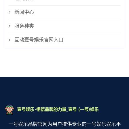
新闻中心
服务种类
互动壹号娱乐官网入口
一号娱乐品牌官网为用户提供专业的一号娱乐娱乐平