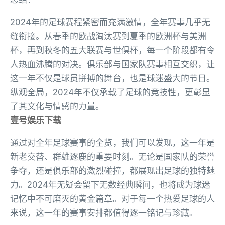
2024年的足球赛程紧密而充满激情，全年赛事几乎无
缝衔接。从春季的欧战淘汰赛到夏季的欧洲杯与美洲
杯，再到秋冬的五大联赛与世俱杯，每一个阶段都有令
人热血沸腾的对决。俱乐部与国家队赛事相互交织，让
这一年不仅是球员拼搏的舞台，也是球迷盛大的节日。
纵观全局，2024年不仅承载了足球的竞技性，更彰显
了其文化与情感的力量。
壹号娱乐下载
通过对全年足球赛事的全览，我们可以发现，这一年是
新老交替、群雄逐鹿的重要时刻。无论是国家队的荣誉
争夺，还是俱乐部的激烈碰撞，都展现出足球的独特魅
力。2024年无疑会留下无数经典瞬间，也将成为球迷
记忆中不可磨灭的黄金篇章。对于每一个热爱足球的人
来说，这一年的赛事安排都值得逐一铭记与珍藏。