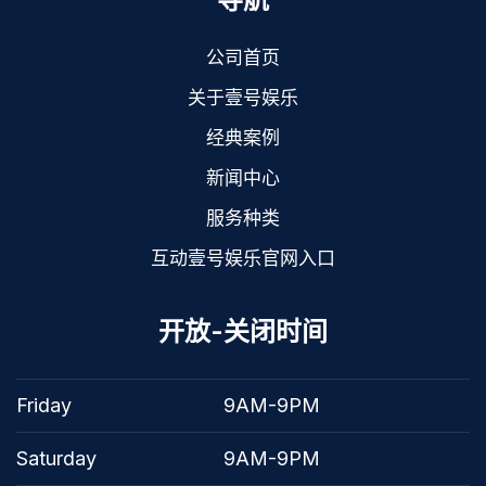
公司首页
关于壹号娱乐
经典案例
新闻中心
服务种类
互动壹号娱乐官网入口
开放-关闭时间
Friday
9AM-9PM
Saturday
9AM-9PM