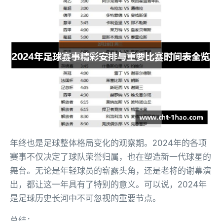
年终也是足球整体格局变化的观察期。2024年的各项
赛事不仅决定了球队荣誉归属，也在塑造新一代球星的
舞台。无论是年轻球员的崭露头角，还是老将的谢幕演
出，都让这一年具有了特别的意义。可以说，2024年
是足球历史长河中不可忽视的重要节点。
总结：