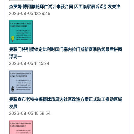
杰罗姆·博阿滕随拜仁试训未获合同 因面临家暴诉讼引发关注
2026-08-05 12:29:49
曼联门将引援锁定比利时国门塞内拉门斯新赛季防线最后拼图
浮现一
2026-08-05 11:45:24
曼联宣布老特拉福德球场周边社区改造方案正式动工推动区域
发展
2026-08-05 10:58:54