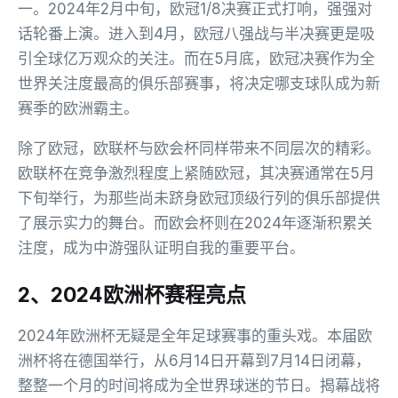
一。2024年2月中旬，欧冠1/8决赛正式打响，强强对
话轮番上演。进入到4月，欧冠八强战与半决赛更是吸
引全球亿万观众的关注。而在5月底，欧冠决赛作为全
世界关注度最高的俱乐部赛事，将决定哪支球队成为新
赛季的欧洲霸主。
除了欧冠，欧联杯与欧会杯同样带来不同层次的精彩。
欧联杯在竞争激烈程度上紧随欧冠，其决赛通常在5月
下旬举行，为那些尚未跻身欧冠顶级行列的俱乐部提供
了展示实力的舞台。而欧会杯则在2024年逐渐积累关
注度，成为中游强队证明自我的重要平台。
2、2024欧洲杯赛程亮点
2024年欧洲杯无疑是全年足球赛事的重头戏。本届欧
洲杯将在德国举行，从6月14日开幕到7月14日闭幕，
整整一个月的时间将成为全世界球迷的节日。揭幕战将