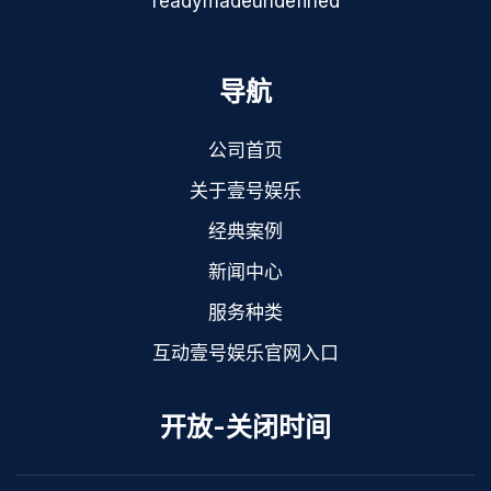
readymadeundefined
导航
公司首页
关于壹号娱乐
经典案例
新闻中心
服务种类
互动壹号娱乐官网入口
开放-关闭时间