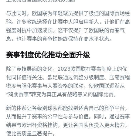
与此同时，欧国联为年轻球员提供了极佳的国际赛场经
验。许多教练选择在比赛中大胆启用新人，让他们在高
强度对抗中加速成长。这不仅提升了欧国联的青春气
息，也让赛事的竞争性始终保持在高水平状态。
赛事制度优化推动全面升级
除了竞技层面的变化，2023欧国联在赛事制度上的优
化同样值得关注。欧足联通过调整分级制度、压缩赛程
密度与强化赛事与大赛资格的联动，使欧国联逐渐从
“鸡肋赛事”转变为真正具有战略意义的国际比赛。
新的体系让各级别球队都能找到适合自己的竞争平台，
从而提升了赛事的公平性与参与价值。同时，通过赛事
结果与欧洲杯资格挂钩，更让各国队伍投入更大精力，
使比赛质量显著提升。