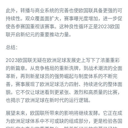
此外，转播与商业系统的完善也使欧国联具备更强的可
持续性。观众覆盖面扩大，赛事曝光度增加，进一步促
使各参赛国重视该赛事。这种良性循环正是2023欧国
联开启新纪元的重要推动力量。
总结：
2023欧国联无疑在欧洲足球发展史上写下了浓墨重彩
的新篇章。从竞争格局的重新洗牌，到战术潮流的全面
革新，再到新星球员的强势崛起与制度体系的不断完
善，赛事展现了欧洲足球活力四射、持续进化的整体面
貌。它不仅让球迷看到更紧张、激烈和高质量的比赛，
也揭示了欧洲足球在新时代的运行逻辑。
展望未来，欧国联所带来的影响将继续发酵。它正在成
为欧洲足球体系中不可或缺的组成部分，更是检验各国