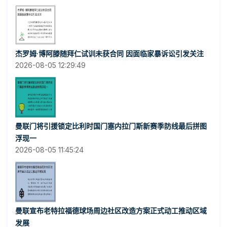
杰罗姆·博阿滕随拜仁试训未获合同 因面临家暴诉讼引发关注
2026-08-05 12:29:49
曼联门将引援锁定比利时国门塞内拉门斯新赛季防线最后拼图
浮现一
2026-08-05 11:45:24
曼联宣布老特拉福德球场周边社区改造方案正式动工推动区域
发展