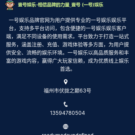
一号娱乐品牌官网为用户提供专业的一号娱乐娱乐平
台，支持多平台访问，包含便捷的一号娱乐娱乐客户
端，满足不同设备的使用需求。平台致力于打造一站式
服务，涵盖注册、充值、游戏体验等多方面，为用户提
供安全、流畅的娱乐环境。一号娱乐以高品质服务和丰
富的游戏内容，赢得广大玩家信赖，成为优质线上娱乐
首选。
福州市伏拢之巅63号
13594780504