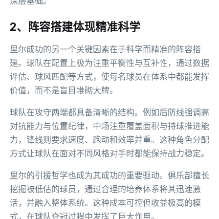
深层基础。
2、阵容搭建体现精准科学
里尔成功的另一个关键因素在于科学而精准的阵容搭
建。球队在配置上极为注重平衡性与互补性，通过数据
评估、球风匹配等方式，使每名球员在体系中都能发挥
价值，而不是盲目堆砌大牌。
球队在攻守两端都具备清晰的结构。例如后防线强调高
对抗能力与位置纪律，中场注重覆盖面积与持球推进能
力，锋线则要求速度、跑动和效率并重。这种角色分配
方式让球队在面对不同风格对手时都能保持战力稳定。
里尔的引援哲学也成为其成功的重要驱动。俱乐部擅长
挖掘被低估的球员，通过合理的培养体系将其迅速激
活，并融入整体系统。这种成本可控但收益极高的模
式，在球队夺冠过程中发挥了巨大作用。