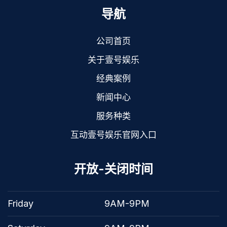
导航
公司首页
关于壹号娱乐
经典案例
新闻中心
服务种类
互动壹号娱乐官网入口
开放-关闭时间
Friday
9AM-9PM