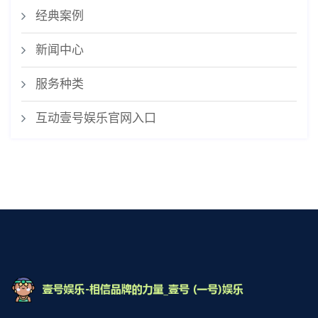
经典案例
新闻中心
服务种类
互动壹号娱乐官网入口