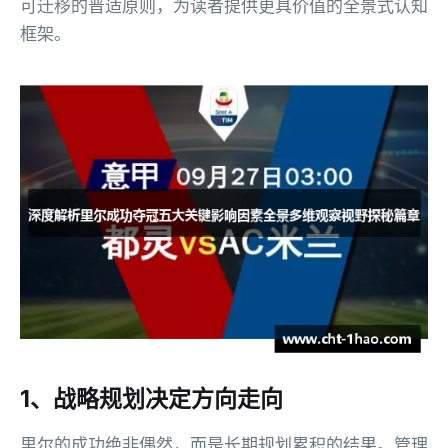
可迁移的普适原则，为读者提供更具价值的全景式认知
框架。
1、战略规划决定方向走向
里尔的成功绝非偶然，而是长期规划累积的结果。管理