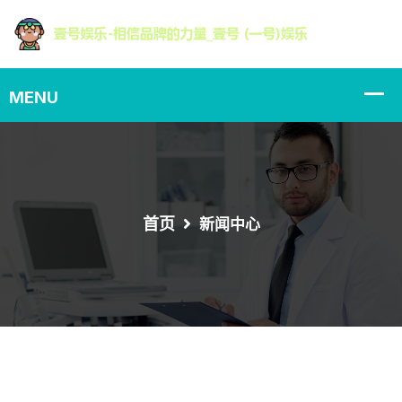
首页
新闻中心