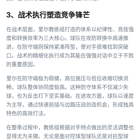
3、战术执行塑造竞争锋芒
在战术层面，里尔教练组打造的体系以纪律性、竞技强
度和转换效率为三大核心。球队在攻防转换中高速推
进，在防守端则保持紧凑阵型，使对手很难找到突破
口。战术的精细化执行成为其能在强强对话中立于不败
的重要原因。
里尔在防守端极为稳健，高位施压与低位收缩切换流
畅，球队整体协同度极高。这种防守体系不仅减少失
球，也为反击打下坚实基础。在进攻方面，球队以速度
为主导，通过快速前插与边路压迫创造机会，形成独具
特色的高效打法。
在整季过程中，教练组根据对手特点做出的灵活调整也
显得尤为关键。无论是面对控球型球队还是对抗型球