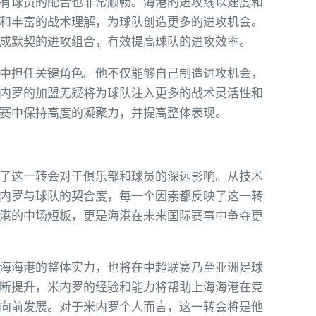
有球员的配合也非常顺畅。海港的进攻线以速度和
和丰富的战术理解，为球队创造更多的进攻机会。
成默契的进攻组合，有效提高球队的进攻效率。
中担任关键角色。他不仅能够自己制造进攻机会，
内罗的加盟无疑将为球队注入更多的战术灵活性和
赛中保持高度的凝聚力，并提高整体表现。
了这一转会对于俱乐部和球员的深远影响。从技术
内罗与球队的契合度，每一个因素都反映了这一转
港的中场短板，更是海港在未来国际赛事中争夺更
海海港的整体实力，也将在中超联赛乃至亚洲足球
断提升，米内罗的经验和能力将帮助上海海港在竞
向前发展。对于米内罗个人而言，这一转会将是他