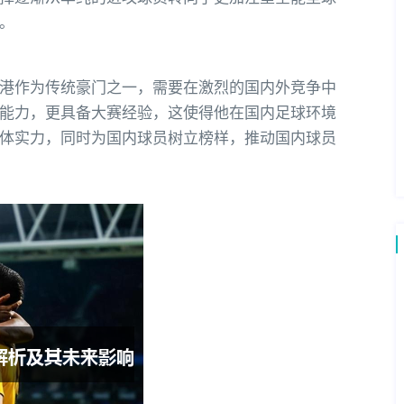
。
港作为传统豪门之一，需要在激烈的国内外竞争中
能力，更具备大赛经验，这使得他在国内足球环境
体实力，同时为国内球员树立榜样，推动国内球员