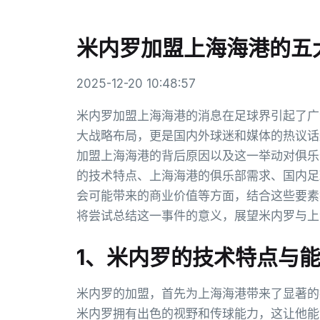
米内罗加盟上海海港的五
2025-12-20 10:48:57
米内罗加盟上海海港的消息在足球界引起了广
大战略布局，更是国内外球迷和媒体的热议话
加盟上海海港的背后原因以及这一举动对俱乐
的技术特点、上海海港的俱乐部需求、国内足
会可能带来的商业价值等方面，结合这些要素
将尝试总结这一事件的意义，展望米内罗与上
1、米内罗的技术特点与
米内罗的加盟，首先为上海海港带来了显著的
米内罗拥有出色的视野和传球能力，这让他能