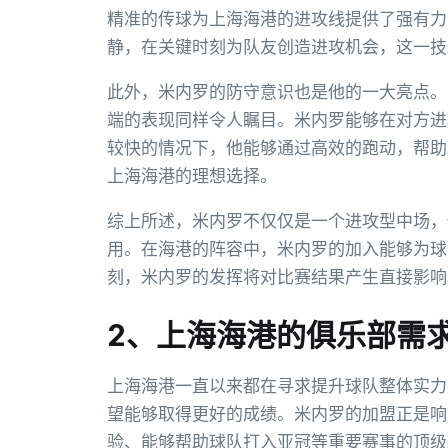
精准的传球为上海海港的进攻线提供了强有力
静，在关键时刻为队友创造进攻机会，这一技
此外，米内罗的防守意识也是他的一大亮点。
端的表现同样令人瞩目。米内罗能够在对方进
较快的情况下，他能够通过高效的跑动，帮助
上海海港的理想选择。
综上所述，米内罗不仅仅是一个进攻型中场，
用。在海港的阵容中，米内罗的加入能够为球
刻，米内罗的发挥将对比赛结果产生直接影响
2、上海海港的俱乐部需
上海海港一直以来都在寻求提升球队整体实力
望能够取得更好的成绩。米内罗的加盟正是响
验、能够帮助球队打入亚冠等重要赛事的顶级