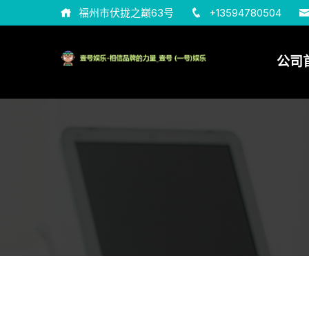
福州市伏拢之巅63号
+13594780504
公司