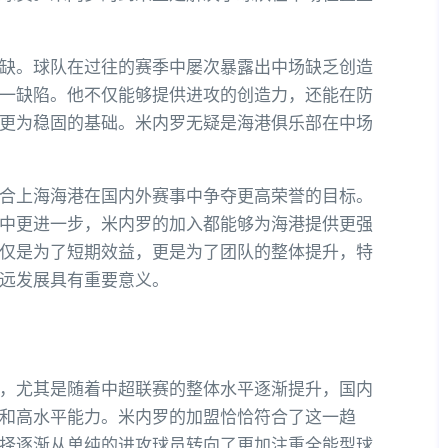
缺。球队在过往的赛季中屡次暴露出中场缺乏创造
一缺陷。他不仅能够提供进攻的创造力，还能在防
更为稳固的基础。米内罗无疑是海港俱乐部在中场
合上海海港在国内外赛事中争夺更高荣誉的目标。
中更进一步，米内罗的加入都能够为海港提供更强
仅是为了短期效益，更是为了团队的整体提升，特
远发展具有重要意义。
，尤其是随着中超联赛的整体水平逐渐提升，国内
和高水平能力。米内罗的加盟恰恰符合了这一趋
择逐渐从单纯的进攻球员转向了更加注重全能型球