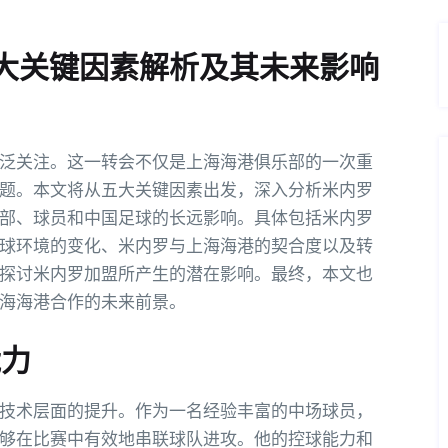
大关键因素解析及其未来影响
泛关注。这一转会不仅是上海海港俱乐部的一次重
题。本文将从五大关键因素出发，深入分析米内罗
部、球员和中国足球的长远影响。具体包括米内罗
球环境的变化、米内罗与上海海港的契合度以及转
探讨米内罗加盟所产生的潜在影响。最终，本文也
海海港合作的未来前景。
能力
技术层面的提升。作为一名经验丰富的中场球员，
够在比赛中有效地串联球队进攻。他的控球能力和