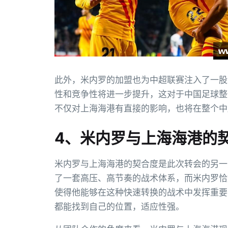
此外，米内罗的加盟也为中超联赛注入了一股
性和竞争性将进一步提升，这对于中国足球整
不仅对上海海港有直接的影响，也将在整个中
4、米内罗与上海海港的
米内罗与上海海港的契合度是此次转会的另一
了一套高压、高节奏的战术体系，而米内罗恰
使得他能够在这种快速转换的战术中发挥重要
都能找到自己的位置，适应性强。