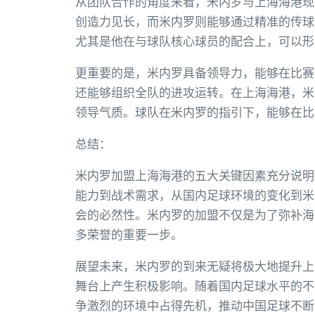
从团队合作的角度来看，米内罗与上海海港现
创造力见长，而米内罗则能够通过精准的传球
尤其是他在与球队核心球员的配合上，可以形
更重要的是，米内罗具备领导力，能够在比赛
还能够组织全队的进攻运转。在上海海港，米
领导气质。球队在米内罗的指引下，能够在比
总结：
米内罗加盟上海海港的五大关键因素充分说明
能力到战术需求，从国内足球环境的变化到米
会的必然性。米内罗的加盟不仅是为了弥补海
多荣誉的重要一步。
展望未来，米内罗的到来无疑将极大地提升上
舞台上产生积极影响。随着国内足球水平的不
争激烈的环境中占得先机，推动中国足球不断