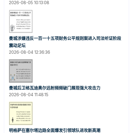
2026-08-05 10:13:08
曼城涉嫌违反一百一十五项财务公平规则案进入司法听证阶段
震动足坛
2026-08-04 12:36:36
曼城后卫格瓦迪奥尔远射频频破门展现强大攻击力
2026-08-04 11:48:15
明格萨在塞尔塔边路全面爆发引领球队进攻新高潮