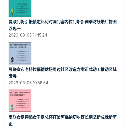
曼联门将引援锁定比利时国门塞内拉门斯新赛季防线最后拼图
浮现一
2026-08-05 11:45:24
曼联宣布老特拉福德球场周边社区改造方案正式动工推动区域
发展
2026-08-05 10:58:54
曼联女足捧起女子足总杯打破阿森纳切尔西长期垄断成就新历
史