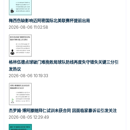
梅西伤缺影响迈阿密国际北美联赛杯提前出局
2026-08-06 11:02:58
格林伍德点球破门难挽败局球队防线再度失守错失关键三分引
发热议
2026-08-06 10:19:33
杰罗姆·博阿滕随拜仁试训未获合同 因面临家暴诉讼引发关注
2026-08-05 12:29:49