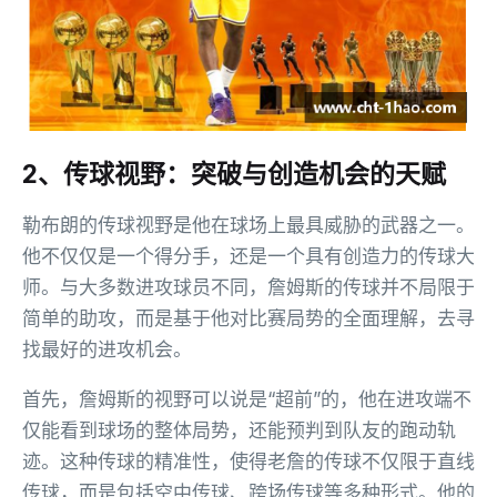
2、传球视野：突破与创造机会的天赋
勒布朗的传球视野是他在球场上最具威胁的武器之一。
他不仅仅是一个得分手，还是一个具有创造力的传球大
师。与大多数进攻球员不同，詹姆斯的传球并不局限于
简单的助攻，而是基于他对比赛局势的全面理解，去寻
找最好的进攻机会。
首先，詹姆斯的视野可以说是“超前”的，他在进攻端不
仅能看到球场的整体局势，还能预判到队友的跑动轨
迹。这种传球的精准性，使得老詹的传球不仅限于直线
传球，而是包括空中传球、跨场传球等多种形式。他的