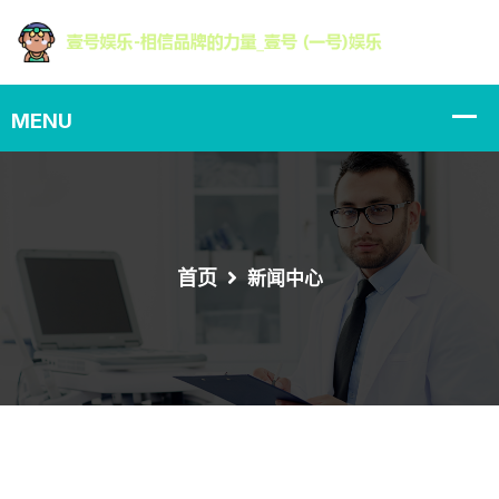
首页
新闻中心