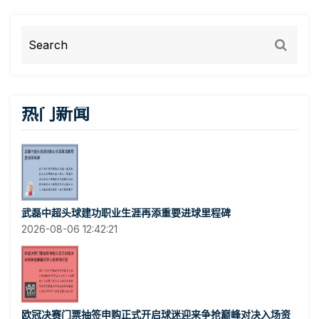
热门新闻
武磊中超头球建功职业生涯再添重要进球里程碑
2026-08-06 12:42:21
欧冠决赛门票抽签申购正式开启球迷迎来争抢巅峰对决入场资