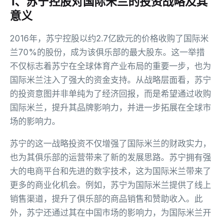
1、苏宁控股对国际米兰的投资战略及其
意义
2016年，苏宁控股以约2.7亿欧元的价格收购了国际米
兰70%的股份，成为该俱乐部的最大股东。这一举措
不仅标志着苏宁在全球体育产业布局的重要一步，也为
国际米兰注入了强大的资金支持。从战略层面看，苏宁
的投资意图并非单纯为了经济回报，而是希望通过收购
国际米兰，提升其品牌影响力，并进一步拓展在全球市
场的影响力。
苏宁的这一战略投资不仅增强了国际米兰的财政实力，
也为其俱乐部的运营带来了新的发展思路。苏宁拥有强
大的电商平台和先进的数字技术，这为国际米兰带来了
更多的商业化机会。例如，苏宁为国际米兰提供了线上
销售渠道，提升了俱乐部的商品销售和赞助收入。此
外，苏宁还通过其在中国市场的影响力，为国际米兰开