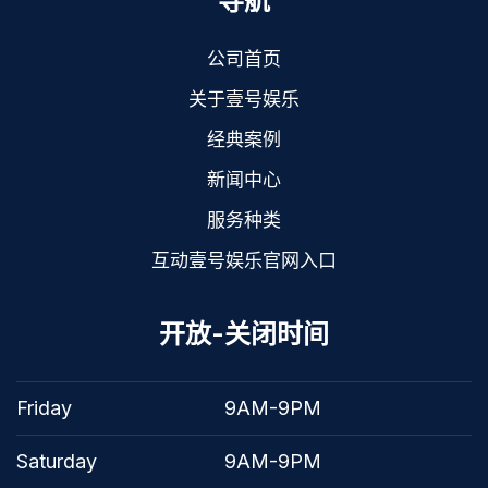
导航
公司首页
关于壹号娱乐
经典案例
新闻中心
服务种类
互动壹号娱乐官网入口
开放-关闭时间
Friday
9AM-9PM
Saturday
9AM-9PM