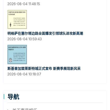
2026-08-04 11:48:15
明格萨在塞尔塔边路全面爆发引领球队进攻新高潮
2026-08-04 10:59:43
斯基普加盟莱斯特城正式宣布 新赛季展现新风采
2026-08-04 10:18:07
导航