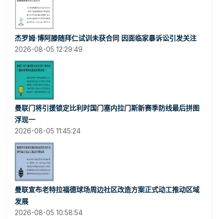
杰罗姆·博阿滕随拜仁试训未获合同 因面临家暴诉讼引发关注
2026-08-05 12:29:49
曼联门将引援锁定比利时国门塞内拉门斯新赛季防线最后拼图
浮现一
2026-08-05 11:45:24
曼联宣布老特拉福德球场周边社区改造方案正式动工推动区域
发展
2026-08-05 10:58:54