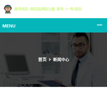
首页
新闻中心