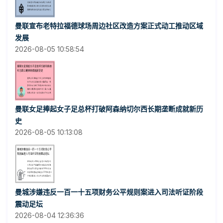
曼联宣布老特拉福德球场周边社区改造方案正式动工推动区域
发展
2026-08-05 10:58:54
曼联女足捧起女子足总杯打破阿森纳切尔西长期垄断成就新历
史
2026-08-05 10:13:08
曼城涉嫌违反一百一十五项财务公平规则案进入司法听证阶段
震动足坛
2026-08-04 12:36:36