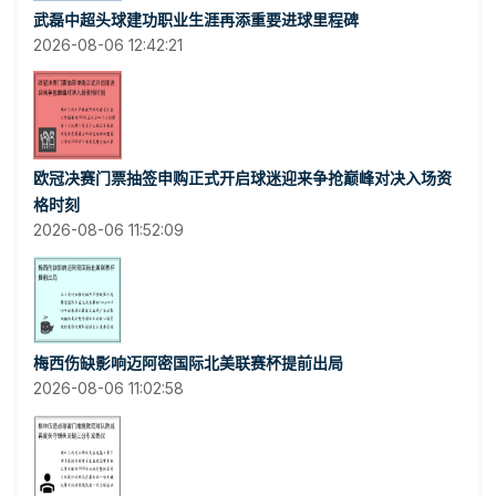
武磊中超头球建功职业生涯再添重要进球里程碑
2026-08-06 12:42:21
欧冠决赛门票抽签申购正式开启球迷迎来争抢巅峰对决入场资
格时刻
2026-08-06 11:52:09
梅西伤缺影响迈阿密国际北美联赛杯提前出局
2026-08-06 11:02:58