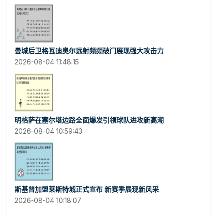
曼城后卫格瓦迪奥尔远射频频破门展现强大攻击力
2026-08-04 11:48:15
明格萨在塞尔塔边路全面爆发引领球队进攻新高潮
2026-08-04 10:59:43
斯基普加盟莱斯特城正式宣布 新赛季展现新风采
2026-08-04 10:18:07