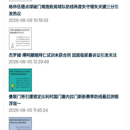
格林伍德点球破门难挽败局球队防线再度失守错失关键三分引
发热议
2026-08-06 10:19:33
杰罗姆·博阿滕随拜仁试训未获合同 因面临家暴诉讼引发关注
2026-08-05 12:29:49
曼联门将引援锁定比利时国门塞内拉门斯新赛季防线最后拼图
浮现一
2026-08-05 11:45:24