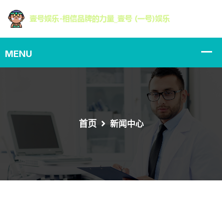
首页
新闻中心