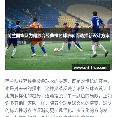
荷兰队放弃经典橙色球衣的决定，既是对传统的尊重，
也是对未来的探索。这种变革反映了球队在球衣设计上
走向多样化的趋势，逐渐摆脱了单一颜色的局限。正如
许多其他国家队一样，随着全球足球文化的演变，球队
的标志性球衣也逐渐向更加现代化、多元化的方向发