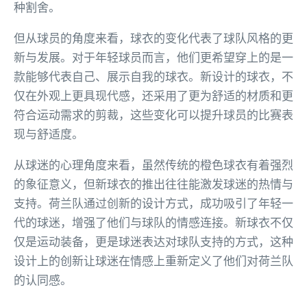
种割舍。
但从球员的角度来看，球衣的变化代表了球队风格的更
新与发展。对于年轻球员而言，他们更希望穿上的是一
款能够代表自己、展示自我的球衣。新设计的球衣，不
仅在外观上更具现代感，还采用了更为舒适的材质和更
符合运动需求的剪裁，这些变化可以提升球员的比赛表
现与舒适度。
从球迷的心理角度来看，虽然传统的橙色球衣有着强烈
的象征意义，但新球衣的推出往往能激发球迷的热情与
支持。荷兰队通过创新的设计方式，成功吸引了年轻一
代的球迷，增强了他们与球队的情感连接。新球衣不仅
仅是运动装备，更是球迷表达对球队支持的方式，这种
设计上的创新让球迷在情感上重新定义了他们对荷兰队
的认同感。