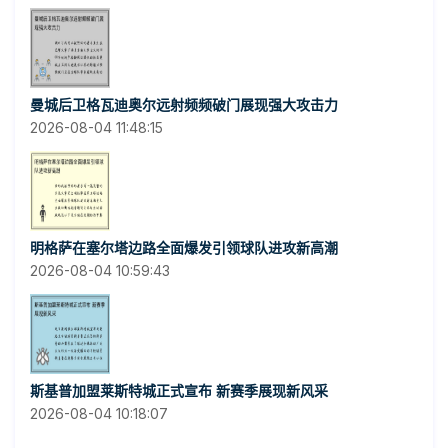
曼城后卫格瓦迪奥尔远射频频破门展现强大攻击力
2026-08-04 11:48:15
明格萨在塞尔塔边路全面爆发引领球队进攻新高潮
2026-08-04 10:59:43
斯基普加盟莱斯特城正式宣布 新赛季展现新风采
2026-08-04 10:18:07