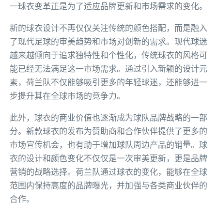
一球衣变革正是为了适应品牌更新和市场需求的变化。
新的球衣设计不再仅仅关注传统的颜色搭配，而是融入
了现代足球的审美趋势和市场对创新的需求。现代球迷
越来越倾向于追求独特性和个性化，传统球衣的风格可
能已经无法满足这一市场需求。通过引入新颖的设计元
素，荷兰队不仅能够吸引更多的年轻球迷，还能够进一
步提升其在全球市场的竞争力。
此外，球衣的商业价值也逐渐成为球队品牌战略的一部
分。新款球衣的发布为赞助商和合作伙伴提供了更多的
市场宣传机会，也有助于增加球队周边产品的销量。球
衣的设计和颜色变化不仅仅是一次审美更新，更是品牌
营销的战略选择。荷兰队通过球衣的变化，能够在全球
范围内保持高度的品牌曝光，并加强与各类商业伙伴的
合作。