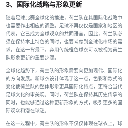
3、国际化战略与形象更新
随着足球比赛全球化的推进，荷兰队在其国际化战略中
也需要作出相应的调整。足球不再仅仅是国家和地区的
代表，它已成为全球观众的共同语言。因此，荷兰队必
须在保持本土特色的同时，也要考虑到全球化市场的需
求。在这一背景下，弃用传统橙色球衣可以被视为荷兰
队形象更新的重要步骤。
全球化趋势下，荷兰队的形象需要向更加现代、国际化
的方向发展。新球衣设计体现了这一点，色彩和款式的
变化使荷兰队的整体形象更具国际化特点，更符合当代
足球文化的审美观。同时，荷兰队在保持其历史传承的
同时，也能够通过这种更新形象的方式，吸引更多的国
际观众和潜在球迷。
在这一过程中，荷兰队的形象不仅仅体现在球衣上，球