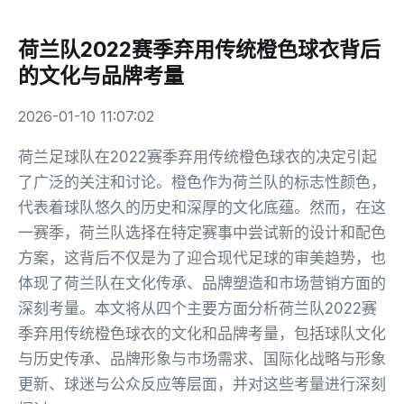
荷兰队2022赛季弃用传统橙色球衣背后
的文化与品牌考量
2026-01-10 11:07:02
荷兰足球队在2022赛季弃用传统橙色球衣的决定引起
了广泛的关注和讨论。橙色作为荷兰队的标志性颜色，
代表着球队悠久的历史和深厚的文化底蕴。然而，在这
一赛季，荷兰队选择在特定赛事中尝试新的设计和配色
方案，这背后不仅是为了迎合现代足球的审美趋势，也
体现了荷兰队在文化传承、品牌塑造和市场营销方面的
深刻考量。本文将从四个主要方面分析荷兰队2022赛
季弃用传统橙色球衣的文化和品牌考量，包括球队文化
与历史传承、品牌形象与市场需求、国际化战略与形象
更新、球迷与公众反应等层面，并对这些考量进行深刻