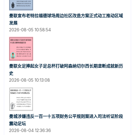
曼联宣布老特拉福德球场周边社区改造方案正式动工推动区域
发展
2026-08-05 10:58:54
曼联女足捧起女子足总杯打破阿森纳切尔西长期垄断成就新历
史
2026-08-05 10:13:08
曼城涉嫌违反一百一十五项财务公平规则案进入司法听证阶段
震动足坛
2026-08-04 12:36:36