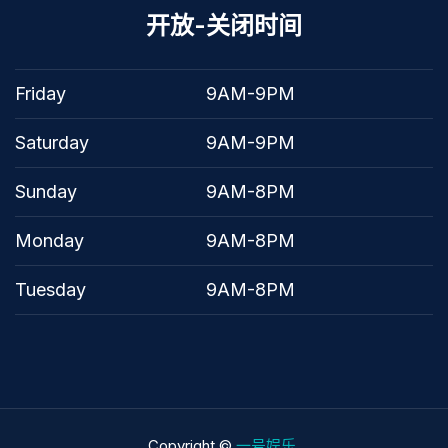
开放-关闭时间
Friday
9AM-9PM
Saturday
9AM-9PM
Sunday
9AM-8PM
Monday
9AM-8PM
Tuesday
9AM-8PM
Copyright ©
一号娱乐
.