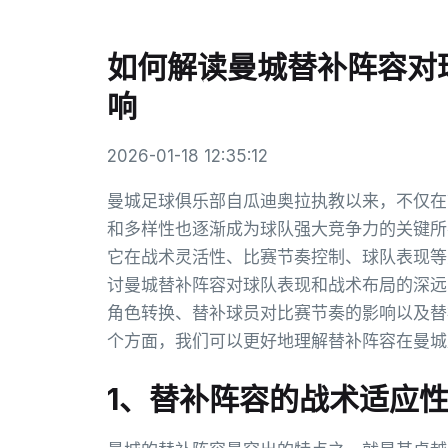
如何解读曼城替补阵容对
响
2026-01-18 12:35:12
曼城足球俱乐部自瓜迪奥拉执教以来，不仅在
和多样性也逐渐成为球队强大竞争力的关键所
它在战术灵活性、比赛节奏控制、球队表现等
讨曼城替补阵容对球队表现和战术布局的深远
角色转换、替补球员对比赛节奏的影响以及替
个方面，我们可以更好地理解替补阵容在曼城
1、替补阵容的战术适应