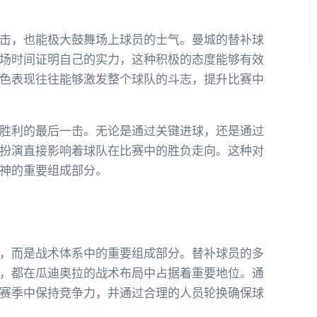
击，也能极大鼓舞场上球员的士气。曼城的替补球
场时间证明自己的实力，这种积极的态度能够有效
色表现往往能够激发整个球队的斗志，提升比赛中
胜利的最后一击。无论是通过关键进球，还是通过
扮演直接影响着球队在比赛中的胜负走向。这种对
神的重要组成部分。
，而是战术体系中的重要组成部分。替补球员的多
，都在瓜迪奥拉的战术布局中占据着重要地位。通
赛季中保持竞争力，并通过合理的人员轮换确保球