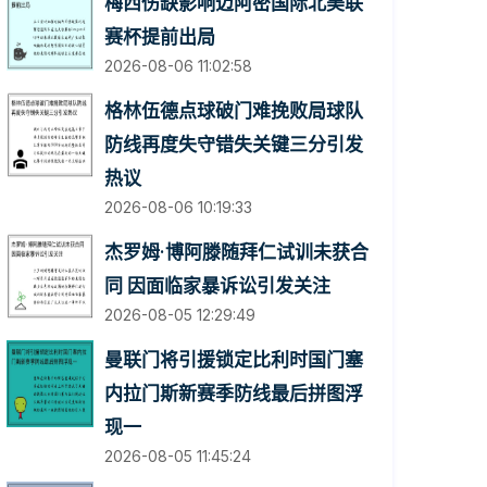
梅西伤缺影响迈阿密国际北美联
赛杯提前出局
2026-08-06 11:02:58
格林伍德点球破门难挽败局球队
防线再度失守错失关键三分引发
热议
2026-08-06 10:19:33
杰罗姆·博阿滕随拜仁试训未获合
同 因面临家暴诉讼引发关注
2026-08-05 12:29:49
曼联门将引援锁定比利时国门塞
内拉门斯新赛季防线最后拼图浮
现一
2026-08-05 11:45:24