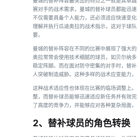
曼城的替补阵容最突出的特点之一就是其卓越
赛对手的战术需求，曼城的替补球员都能迅速
不仅需要具备个人能力，还必须适应快速变化
理解并执行瓜迪奥拉的战术指示，这对于球队
要。
曼城的替补阵容在不同的比赛中展现了强大的
奥拉常常会使用技术细腻的球员，如贝尔纳多
稳定阵脚。而在面对防守密集的对手时，替补
人突破制造威胁。这种多样的战术应变能力，
这种战术适应性也体现在比赛的临场调整上。
整，而替补球员能够迅速适应新任务并有效完
了高度的竞争力，并能够应对各种复杂局面，
2、替补球员的角色转换