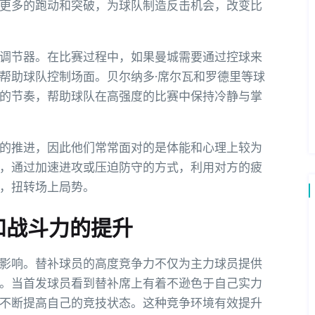
更多的跑动和突破，为球队制造反击机会，改变比
调节器。在比赛过程中，如果曼城需要通过控球来
帮助球队控制场面。贝尔纳多·席尔瓦和罗德里等球
的节奏，帮助球队在高强度的比赛中保持冷静与掌
的推进，因此他们常常面对的是体能和心理上较为
，通过加速进攻或压迫防守的方式，利用对方的疲
，扭转场上局势。
和战斗力的提升
影响。替补球员的高度竞争力不仅为主力球员提供
。当首发球员看到替补席上有着不逊色于自己实力
不断提高自己的竞技状态。这种竞争环境有效提升