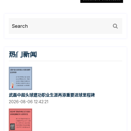
热门新闻
武磊中超头球建功职业生涯再添重要进球里程碑
2026-08-06 12:42:21