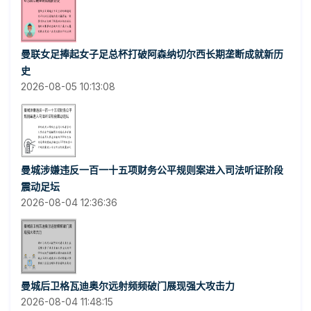
曼联女足捧起女子足总杯打破阿森纳切尔西长期垄断成就新历
史
2026-08-05 10:13:08
曼城涉嫌违反一百一十五项财务公平规则案进入司法听证阶段
震动足坛
2026-08-04 12:36:36
曼城后卫格瓦迪奥尔远射频频破门展现强大攻击力
2026-08-04 11:48:15