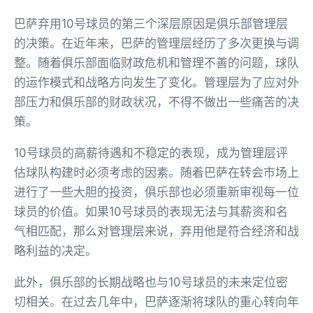
巴萨弃用10号球员的第三个深层原因是俱乐部管理层
的决策。在近年来，巴萨的管理层经历了多次更换与调
整。随着俱乐部面临财政危机和管理不善的问题，球队
的运作模式和战略方向发生了变化。管理层为了应对外
部压力和俱乐部的财政状况，不得不做出一些痛苦的决
策。
10号球员的高薪待遇和不稳定的表现，成为管理层评
估球队构建时必须考虑的因素。随着巴萨在转会市场上
进行了一些大胆的投资，俱乐部也必须重新审视每一位
球员的价值。如果10号球员的表现无法与其薪资和名
气相匹配，那么对管理层来说，弃用他是符合经济和战
略利益的决定。
此外，俱乐部的长期战略也与10号球员的未来定位密
切相关。在过去几年中，巴萨逐渐将球队的重心转向年