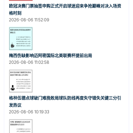
欧冠决赛门票抽签申购正式开启球迷迎来争抢巅峰对决入场资
格时刻
2026-08-06 11:52:09
梅西伤缺影响迈阿密国际北美联赛杯提前出局
2026-08-06 11:02:58
格林伍德点球破门难挽败局球队防线再度失守错失关键三分引
发热议
2026-08-06 10:19:33