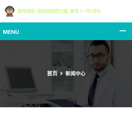
首页
新闻中心