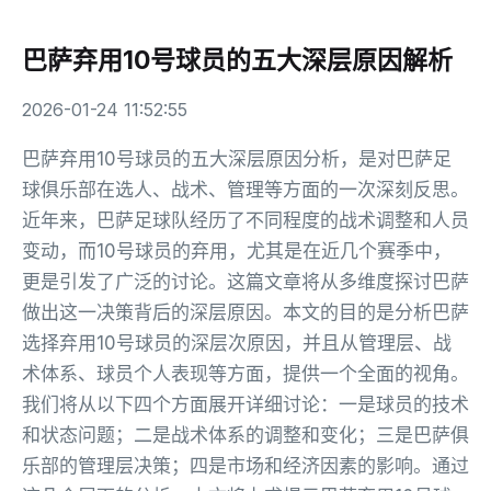
巴萨弃用10号球员的五大深层原因解析
2026-01-24 11:52:55
巴萨弃用10号球员的五大深层原因分析，是对巴萨足
球俱乐部在选人、战术、管理等方面的一次深刻反思。
近年来，巴萨足球队经历了不同程度的战术调整和人员
变动，而10号球员的弃用，尤其是在近几个赛季中，
更是引发了广泛的讨论。这篇文章将从多维度探讨巴萨
做出这一决策背后的深层原因。本文的目的是分析巴萨
选择弃用10号球员的深层次原因，并且从管理层、战
术体系、球员个人表现等方面，提供一个全面的视角。
我们将从以下四个方面展开详细讨论：一是球员的技术
和状态问题；二是战术体系的调整和变化；三是巴萨俱
乐部的管理层决策；四是市场和经济因素的影响。通过