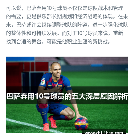
可以说，巴萨弃用10号球员不仅仅是球队战术和管理
的需要，更是俱乐部长期规划和经济战略的体现。在未
来，巴萨或许会继续调整球队的阵容，进一步强化球队
的整体性和可持续发展。而对于10号球员来说，重新
找到合适的舞台，可能是他职业生涯的新挑战。