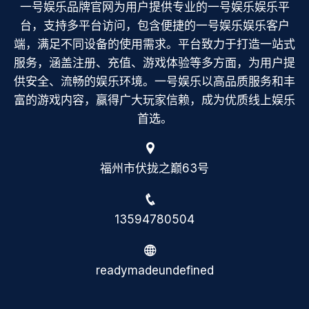
一号娱乐品牌官网为用户提供专业的一号娱乐娱乐平
台，支持多平台访问，包含便捷的一号娱乐娱乐客户
端，满足不同设备的使用需求。平台致力于打造一站式
服务，涵盖注册、充值、游戏体验等多方面，为用户提
供安全、流畅的娱乐环境。一号娱乐以高品质服务和丰
富的游戏内容，赢得广大玩家信赖，成为优质线上娱乐
首选。
福州市伏拢之巅63号
13594780504
readymadeundefined