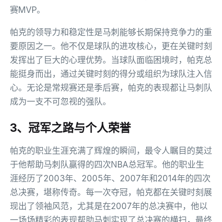
赛MVP。
帕克的领导力和稳定性是马刺能够长期保持竞争力的重
要原因之一。他不仅是球队的进攻核心，更在关键时刻
发挥出了巨大的心理优势。当球队面临困境时，帕克总
能挺身而出，通过关键时刻的得分或组织为球队注入信
心。无论是常规赛还是季后赛，帕克的表现都让马刺队
成为一支不可忽视的强队。
3、冠军之路与个人荣誉
帕克的职业生涯充满了辉煌的瞬间，最令人瞩目的莫过
于他帮助马刺队赢得的四次NBA总冠军。他的职业生
涯经历了2003年、2005年、2007年和2014年的四次
总决赛，堪称传奇。每一次夺冠，帕克都在关键时刻展
现出了领袖风范，尤其是在2007年的总决赛中，他以
一场场精彩的表现帮助马刺实现了总决赛的横扫，最终