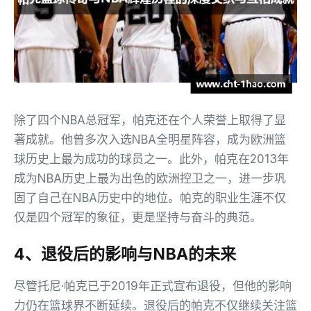
除了四个NBA总冠军，帕克还在个人荣誉上取得了显
著成就。他曾多次入选NBA全明星阵容，成为欧洲篮
球历史上最为成功的球员之一。此外，帕克在2013年
成为NBA历史上最为出色的欧洲控卫之一，进一步巩
固了自己在NBA历史中的地位。帕克的职业生涯不仅
仅是四个冠军的象征，更是坚持与奋斗的典范。
4、退役后的影响与NBA的未来
尽管托尼·帕克已于2019年正式宣布退役，但他的影响
力仍在篮球界不断延续。退役后的帕克不仅继续关注篮