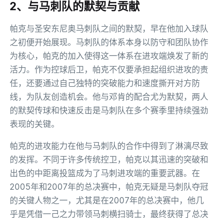
2、与马刺队的默契与贡献
帕克与圣安东尼奥马刺队之间的默契，早在他加入球队
之初便开始展现。马刺队的体系本身以防守和团队协作
为核心，帕克的加入使得这一体系在进攻端焕发了新的
活力。作为控球后卫，帕克不仅要承担起组织进攻的责
任，还要通过自己独特的突破能力和速度撕开对方防
线，为队友创造机会。他与邓肯的配合尤为默契，两人
的默契传球和快速反击是马刺队在多个赛季里持续强劲
表现的关键。
帕克的进攻能力在他与马刺队的合作中得到了淋漓尽致
的发挥。不同于许多传统控卫，帕克以其迅速的突破和
出色的中距离投篮成为了马刺进攻端的重要武器。在
2005年和2007年的总决赛中，帕克无疑是马刺队夺冠
的关键人物之一，尤其是在2007年的总决赛中，他几
乎是凭借一己之力带领马刺横扫骑士，最终获得了总决