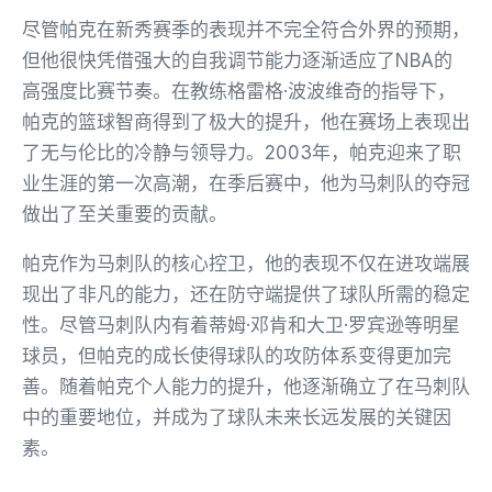
尽管帕克在新秀赛季的表现并不完全符合外界的预期，
但他很快凭借强大的自我调节能力逐渐适应了NBA的
高强度比赛节奏。在教练格雷格·波波维奇的指导下，
帕克的篮球智商得到了极大的提升，他在赛场上表现出
了无与伦比的冷静与领导力。2003年，帕克迎来了职
业生涯的第一次高潮，在季后赛中，他为马刺队的夺冠
做出了至关重要的贡献。
帕克作为马刺队的核心控卫，他的表现不仅在进攻端展
现出了非凡的能力，还在防守端提供了球队所需的稳定
性。尽管马刺队内有着蒂姆·邓肯和大卫·罗宾逊等明星
球员，但帕克的成长使得球队的攻防体系变得更加完
善。随着帕克个人能力的提升，他逐渐确立了在马刺队
中的重要地位，并成为了球队未来长远发展的关键因
素。