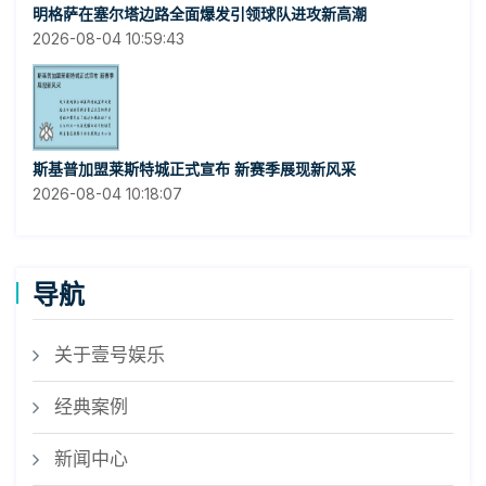
明格萨在塞尔塔边路全面爆发引领球队进攻新高潮
2026-08-04 10:59:43
斯基普加盟莱斯特城正式宣布 新赛季展现新风采
2026-08-04 10:18:07
导航
关于壹号娱乐
经典案例
新闻中心