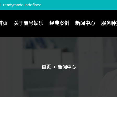
readymadeundefined
首页
关于壹号娱乐
经典案例
新闻中心
服务种
首页
新闻中心