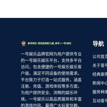
导航
一号娱乐品牌官网为用户提供专业
公司首
的一号娱乐娱乐平台，支持多平台
关于壹
访问，包含便捷的一号娱乐娱乐客
户端，满足不同设备的使用需求。
经典案
平台致力于打造一站式服务，涵盖
新闻中
注册、充值、游戏体验等多方面，
服务种
为用户提供安全、流畅的娱乐环
境。一号娱乐以高品质服务和丰富
互动壹
的游戏内容，赢得广大玩家信赖，