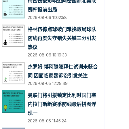
梅西伤缺影响迈阿密国际北美联
赛杯提前出局
2026-08-06 11:02:58
格林伍德点球破门难挽败局球队
防线再度失守错失关键三分引发
热议
2026-08-06 10:19:33
杰罗姆·博阿滕随拜仁试训未获合
同 因面临家暴诉讼引发关注
2026-08-05 12:29:49
曼联门将引援锁定比利时国门塞
内拉门斯新赛季防线最后拼图浮
现一
2026-08-05 11:45:24