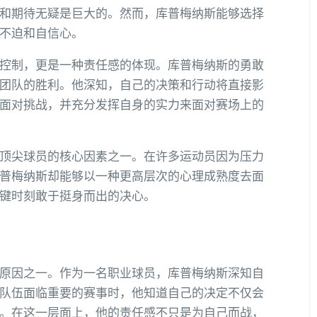
和期待无疑是巨大的。然而，库普梅纳斯能够选择
不迫和自信心。
控制，更是一种责任感的体现。库普梅纳斯的勇敢
团队的胜利。他深知，自己的决策和行动将直接影
面对挑战，并充分发挥自身的实力来面对赛场上的
顶尖球员的核心因素之一。在许多运动员因为压力
普梅纳斯却能够以一种更高层次的心理成熟度去面
键时刻敢于挺身而出的决心。
原因之一。作为一名职业球员，库普梅纳斯深知自
队伍面临重要的赛事时，他知道自己的决定不仅会
。在这一层面上，他的责任感不只是为自己而战，