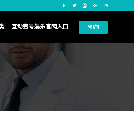
类
互动壹号娱乐官网入口
预约!