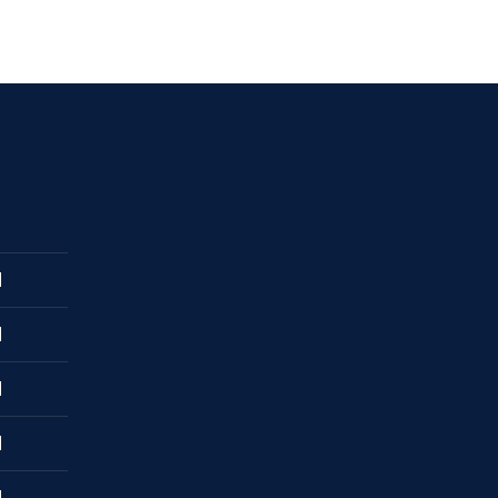
M
M
M
M
M