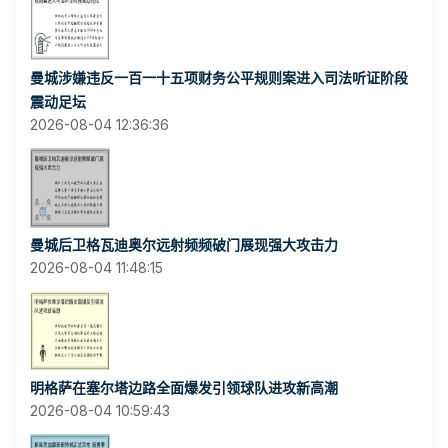
曼城涉嫌违反一百一十五项财务公平规则案进入司法听证阶段
震动足坛
2026-08-04 12:36:36
曼城后卫格瓦迪奥尔远射频频破门展现强大攻击力
2026-08-04 11:48:15
明格萨在塞尔塔边路全面爆发引领球队进攻新高潮
2026-08-04 10:59:43