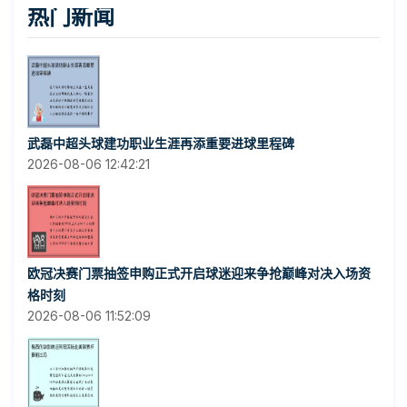
热门新闻
武磊中超头球建功职业生涯再添重要进球里程碑
2026-08-06 12:42:21
欧冠决赛门票抽签申购正式开启球迷迎来争抢巅峰对决入场资
格时刻
2026-08-06 11:52:09