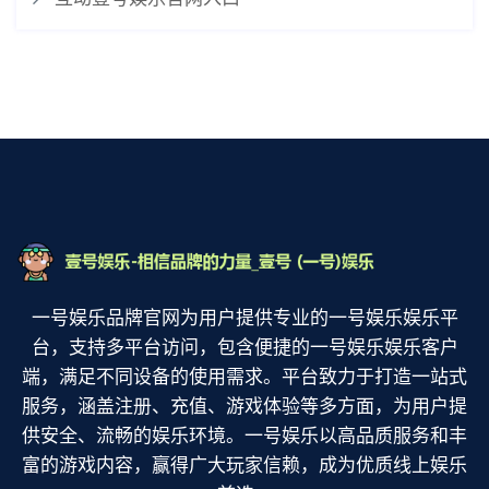
一号娱乐品牌官网为用户提供专业的一号娱乐娱乐平
台，支持多平台访问，包含便捷的一号娱乐娱乐客户
端，满足不同设备的使用需求。平台致力于打造一站式
服务，涵盖注册、充值、游戏体验等多方面，为用户提
供安全、流畅的娱乐环境。一号娱乐以高品质服务和丰
富的游戏内容，赢得广大玩家信赖，成为优质线上娱乐