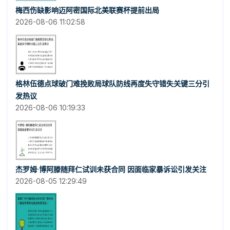
梅西伤缺影响迈阿密国际北美联赛杯提前出局
2026-08-06 11:02:58
格林伍德点球破门难挽败局球队防线再度失守错失关键三分引
发热议
2026-08-06 10:19:33
杰罗姆·博阿滕随拜仁试训未获合同 因面临家暴诉讼引发关注
2026-08-05 12:29:49