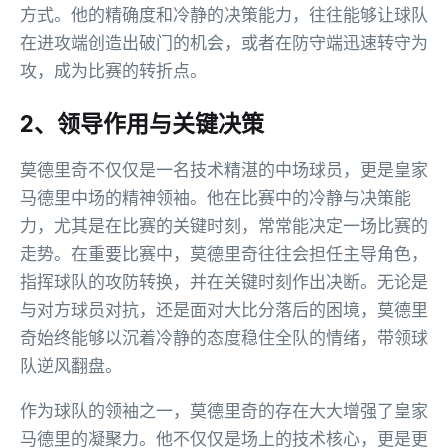
方式。他的精确度和冷静的决策能力，往往能够让球队
在进攻端创造出破门的机会，或者在防守端迅速转守为
攻，成为比赛的转折点。
2、领导作用与关键决策
莫德里奇不仅仅是一名技术精湛的中场球员，更是皇家
马德里中场的精神领袖。他在比赛中的冷静与决策能
力，尤其是在比赛的关键时刻，常常能决定一场比赛的
走势。在重要比赛中，莫德里奇往往会担任主导角色，
指挥球队的攻防转换，并在关键时刻作出决断。无论是
与对方球员对抗，还是面对大比分落后的困境，莫德里
奇始终能够以沉着冷静的态度稳住全队的情绪，带领球
队逆风翻盘。
作为球队的领袖之一，莫德里奇的存在大大增强了皇家
马德里的凝聚力。他不仅仅是场上的技术核心，更是更