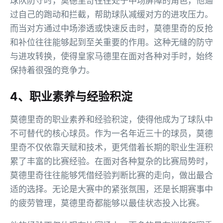
球队防守时，莫德里奇往往处于中场屏障的角色，他通
过自己的跑动和拦截，帮助球队减缓对方的进攻压力。
而当对方通过中场渗透或快速反击时，莫德里奇的反抢
和补位往往能够起到至关重要的作用。这种无缝的防守
与进攻转换，使得皇家马德里在面对各种对手时，始终
保持着很强的竞争力。
4、职业素养与经验积淀
莫德里奇的职业素养和经验积淀，使得他成为了球队中
不可替代的核心球员。作为一名年近三十的球员，莫德
里奇不仅依靠天赋和技术，更凭借着长期的职业生涯积
累了丰富的比赛经验。在面对各种复杂的比赛局势时，
莫德里奇往往能够凭借经验判断比赛的走向，做出最合
适的选择。无论是大赛中的紧张氛围，还是长期赛事中
的疲劳管理，莫德里奇都能够以最佳状态投入比赛。