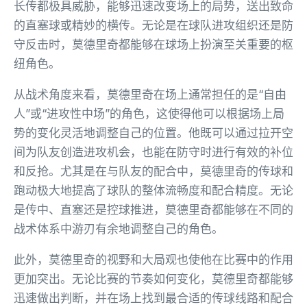
长传都极具威胁，能够迅速改变场上的局势，送出致命
的直塞球或精妙的横传。无论是在球队进攻组织还是防
守反击时，莫德里奇都能够在球场上扮演至关重要的枢
纽角色。
从战术角度来看，莫德里奇在场上通常担任的是“自由
人”或“进攻性中场”的角色，这使得他可以根据场上局
势的变化灵活地调整自己的位置。他既可以通过拉开空
间为队友创造进攻机会，也能在防守时进行有效的补位
和反抢。尤其是在与队友的配合中，莫德里奇的传球和
跑动极大地提高了球队的整体流畅度和配合精度。无论
是传中、直塞还是控球推进，莫德里奇都能够在不同的
战术体系中游刃有余地调整自己的角色。
此外，莫德里奇的视野和大局观也使他在比赛中的作用
更加突出。无论比赛的节奏如何变化，莫德里奇都能够
迅速做出判断，并在场上找到最合适的传球线路和配合