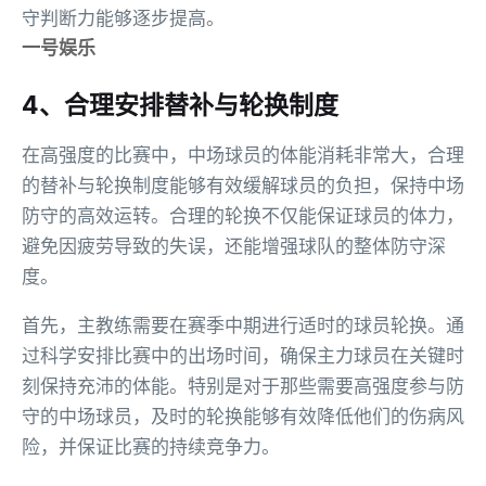
守判断力能够逐步提高。
一号娱乐
4、合理安排替补与轮换制度
在高强度的比赛中，中场球员的体能消耗非常大，合理
的替补与轮换制度能够有效缓解球员的负担，保持中场
防守的高效运转。合理的轮换不仅能保证球员的体力，
避免因疲劳导致的失误，还能增强球队的整体防守深
度。
首先，主教练需要在赛季中期进行适时的球员轮换。通
过科学安排比赛中的出场时间，确保主力球员在关键时
刻保持充沛的体能。特别是对于那些需要高强度参与防
守的中场球员，及时的轮换能够有效降低他们的伤病风
险，并保证比赛的持续竞争力。