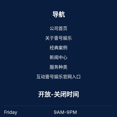
导航
公司首页
关于壹号娱乐
经典案例
新闻中心
服务种类
互动壹号娱乐官网入口
开放-关闭时间
Friday
9AM-9PM