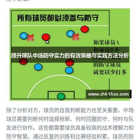
除了分析对方，球员的自我判断能力也至关重要。中场
球员需要判断何时选择抢断、何时回撤防守、何时与队
友进行协作。这些都需要球员具备较高的战术理解力和
防守智慧。通过反复的训练和比赛经验积累，球员的防