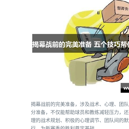
揭幕战前的完美准备，涉及战术、心理、团队
分准备，不仅能帮助球员和教练减轻压力，还
理的战术规划、积极的心理调节、团队间的默
行，为新赛季的胜利奠定基础。