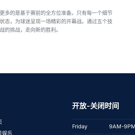
更多的是基于赛前的全方位准备。只有每一个细节
状态，为球迷呈现一场精彩的开幕战。通过五个技
战的挑战，走向新的胜利。
开放-关闭时间
页
Friday
9AM-9P
号娱乐