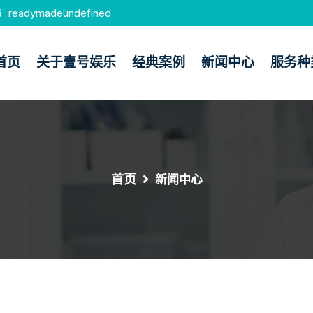
readymadeundefined
首页
关于壹号娱乐
经典案例
新闻中心
服务种
首页
新闻中心