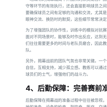
守等环节的有效执行，还会直接影响球员之间
要确保球员之间有足够的沟通和交流，尤其是
眼神交流、换防时的默契，这些细节常常决定
为了增强团队的协作性，训练中的模拟对抗赛
面对不同场景时，能够及时作出反应，达到无
们往往需要更多的时间与老队员磨合，因此教
队。
另外，揭幕战前的团队气氛也非常关键。一个
自信，互相支持，减少孤立感。教练可以通过
球员们的士气，增强他们的战斗力。
4、后勤保障：完善赛前
后勤保障在揭幕战的准备过程中往往被忽视，