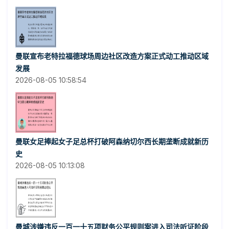
曼联宣布老特拉福德球场周边社区改造方案正式动工推动区域
发展
2026-08-05 10:58:54
曼联女足捧起女子足总杯打破阿森纳切尔西长期垄断成就新历
史
2026-08-05 10:13:08
曼城涉嫌违反一百一十五项财务公平规则案进入司法听证阶段