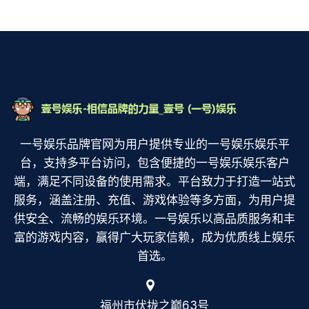
一号娱乐品牌官网为用户提供专业的一号娱乐娱乐平
台，支持多平台访问，包含便捷的一号娱乐娱乐客户
端，满足不同设备的使用需求。平台致力于打造一站式
服务，涵盖注册、充值、游戏体验等多方面，为用户提
供安全、流畅的娱乐环境。一号娱乐以高品质服务和丰
富的游戏内容，赢得广大玩家信赖，成为优质线上娱乐
首选。
福州市伏拢之巅63号