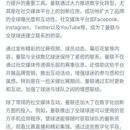
力提升的重要工具。曼联通过大力推进数字化转型，尤
其是在社交媒体平台上的创新应用，成功地扩大了品牌
的全球曝光度和互动性。社交媒体平台如Facebook、
Instagram、Twitter以及YouTube等，成为了曼联与
全球球迷建立联系的桥梁。
通过发布精彩的比赛视频、球员动态、幕后花絮等内
容，曼联与全球数亿球迷保持了紧密的联系。曼联不仅
通过社交媒体传递俱乐部的赛事信息，还借助这些平台
开展品牌营销，推出互动活动，增强球迷的参与感和归
属感。特别是在一些关键比赛期间，曼联通过实时更新
和互动，加强了球迷与球队之间的情感联结。
除了常规的社交媒体互动，曼联还加大了在数字化创新
方面的投入。例如，曼联推出了全球球迷可以使用的官
方手机应用程序，使球迷能够随时获取球队的最新资
讯，观看比赛直播和精彩集锦。通过这些数字化手段，