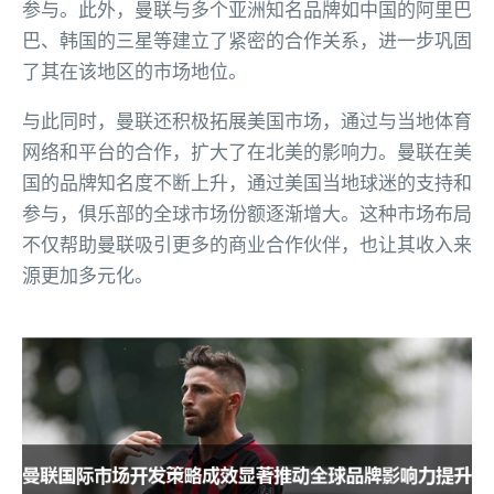
参与。此外，曼联与多个亚洲知名品牌如中国的阿里巴
巴、韩国的三星等建立了紧密的合作关系，进一步巩固
了其在该地区的市场地位。
与此同时，曼联还积极拓展美国市场，通过与当地体育
网络和平台的合作，扩大了在北美的影响力。曼联在美
国的品牌知名度不断上升，通过美国当地球迷的支持和
参与，俱乐部的全球市场份额逐渐增大。这种市场布局
不仅帮助曼联吸引更多的商业合作伙伴，也让其收入来
源更加多元化。