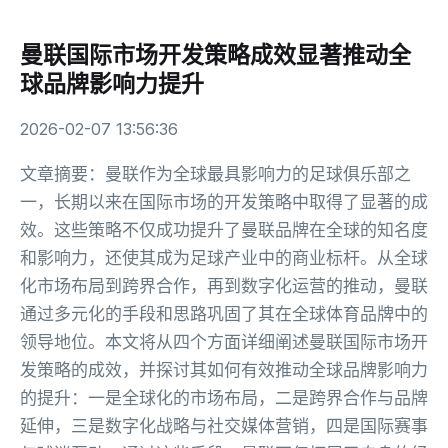
曼联国际市场开发策略成效显著推动全
球品牌影响力提升
2026-02-07 13:56:36
文章摘要：曼联作为全球最具影响力的足球俱乐部之
一，长期以来在国际市场的开发策略中取得了显著的成
效。这些策略不仅成功提升了曼联品牌在全球的知名度
和影响力，还使其成为足球产业中的商业标杆。从全球
化市场布局到跨界合作，再到数字化运营的推动，曼联
通过多元化的手段和思路巩固了其在全球体育品牌中的
领导地位。本文将从四个方面详细阐述曼联国际市场开
发策略的成效，并探讨其如何有效推动全球品牌影响力
的提升：一是全球化的市场布局，二是跨界合作与品牌
延伸，三是数字化战略与社交媒体营销，四是国际赛事