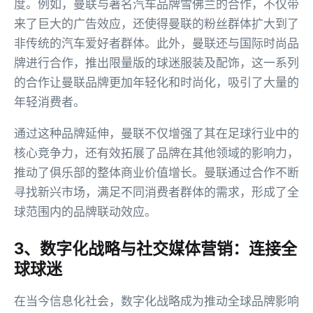
度。例如，曼联与著名汽车品牌雪佛兰的合作，不仅带
来了巨大的广告效应，还使得曼联的粉丝群体扩大到了
非传统的汽车爱好者群体。此外，曼联还与国际时尚品
牌进行合作，推出限量版的球迷服装及配饰，这一系列
的合作让曼联品牌更加年轻化和时尚化，吸引了大量的
年轻消费者。
通过这种品牌延伸，曼联不仅增强了其在足球行业中的
核心竞争力，还有效拓展了品牌在其他领域的影响力，
推动了俱乐部的整体商业价值增长。曼联通过合作不断
寻找新兴市场，满足不同消费者群体的需求，形成了全
球范围内的品牌联动效应。
3、数字化战略与社交媒体营销：连接全
球球迷
在当今信息化社会，数字化战略成为推动全球品牌影响