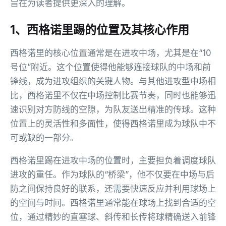
旨在为读者提供更深入的理解。
1、西格诺里踢的位置及其核心作用
西格诺里的核心位置通常是在进攻中场，尤其是在“10
号位”附近。这个位置使得他能够连接球队的中场和前
锋线，成为进攻组织的关键人物。与其他进攻型中场相
比，西格诺里不仅在中场控制比赛节奏，同时也能够迅
速识别对方防线的空隙，为队友送出精准的传球。这种
位置上的灵活性和多面性，使得西格诺里成为球队中不
可或缺的一部分。
西格诺里踢在进攻中场的位置时，主要担负着调度球队
进攻的重任。作为球队的“桥梁”，他不仅要在中场与后
防之间保持良好的联系，还需要快速反应并利用球场上
的空间与时间。西格诺里通常能在球场上找到合适的空
位，通过精妙的直塞球、斜传和长传将球精确送入前锋