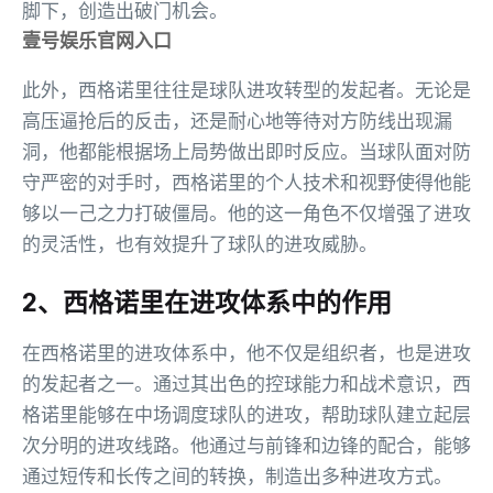
脚下，创造出破门机会。
壹号娱乐官网入口
此外，西格诺里往往是球队进攻转型的发起者。无论是
高压逼抢后的反击，还是耐心地等待对方防线出现漏
洞，他都能根据场上局势做出即时反应。当球队面对防
守严密的对手时，西格诺里的个人技术和视野使得他能
够以一己之力打破僵局。他的这一角色不仅增强了进攻
的灵活性，也有效提升了球队的进攻威胁。
2、西格诺里在进攻体系中的作用
在西格诺里的进攻体系中，他不仅是组织者，也是进攻
的发起者之一。通过其出色的控球能力和战术意识，西
格诺里能够在中场调度球队的进攻，帮助球队建立起层
次分明的进攻线路。他通过与前锋和边锋的配合，能够
通过短传和长传之间的转换，制造出多种进攻方式。