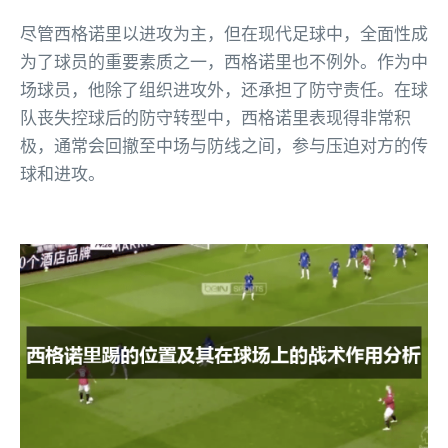
尽管西格诺里以进攻为主，但在现代足球中，全面性成
为了球员的重要素质之一，西格诺里也不例外。作为中
场球员，他除了组织进攻外，还承担了防守责任。在球
队丧失控球后的防守转型中，西格诺里表现得非常积
极，通常会回撤至中场与防线之间，参与压迫对方的传
球和进攻。