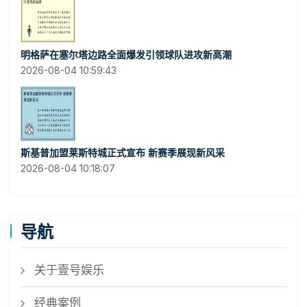
明格萨在塞尔塔边路全面爆发引领球队进攻新高潮
2026-08-04 10:59:43
斯基普加盟莱斯特城正式宣布 新赛季展现新风采
2026-08-04 10:18:07
导航
关于壹号娱乐
经典案例