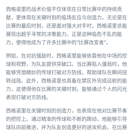
西格诺里的战术价值不仅体现在日常比赛中的持续贡
献，更体现在关键时刻的临场反应与创造力。无论是在
比赛的最后时刻，还是面对强大对手时，西格诺里总能
展现出超乎寻常的决策能力。正是这种临危不乱的能
力，使得他成为了许多比赛中的“比赛改变者”。
例如，在对抗强敌时，西格诺里能够依靠他在中场的控
球和视野，为队友提供突破口。当比赛陷入僵局时，他
能够凭借精妙的传球打破对方防线，帮助球队在瞬间扭
转战局。此外，西格诺里也具备在禁区外完成远射的能
力，这使得他在比赛的关键时刻，能够通过个人的闪光
表现打破对方防线。
西格诺里在关键时刻的创造力，也表现在他对比赛节奏
的把控上。通过精准的传球和不断的跑动，他能够引导
球队向前推进，并为队友创造更好的进攻机会。在比赛