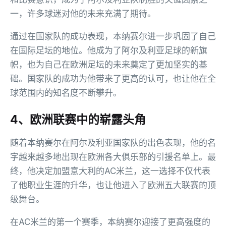
一，许多球迷对他的未来充满了期待。
通过在国家队的成功表现，本纳赛尔进一步巩固了自己
在国际足坛的地位。他成为了阿尔及利亚足球的新旗
帜，也为自己在欧洲足坛的未来奠定了更加坚实的基
础。国家队的成功为他带来了更高的认可，也让他在全
球范围内的知名度不断攀升。
4、欧洲联赛中的崭露头角
随着本纳赛尔在阿尔及利亚国家队的出色表现，他的名
字越来越多地出现在欧洲各大俱乐部的引援名单上。最
终，他决定加盟意大利的AC米兰，这一选择不仅代表
了他职业生涯的升华，也让他进入了欧洲五大联赛的顶
级舞台。
在AC米兰的第一个赛季，本纳赛尔迎接了更高强度的