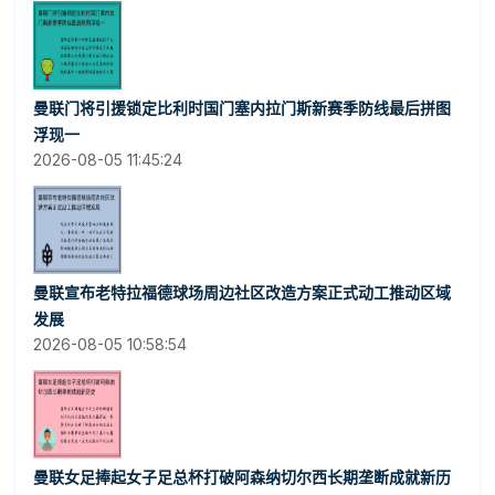
曼联门将引援锁定比利时国门塞内拉门斯新赛季防线最后拼图
浮现一
2026-08-05 11:45:24
曼联宣布老特拉福德球场周边社区改造方案正式动工推动区域
发展
2026-08-05 10:58:54
曼联女足捧起女子足总杯打破阿森纳切尔西长期垄断成就新历