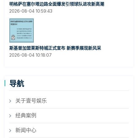
明格萨在塞尔塔边路全面爆发引领球队进攻新高潮
2026-08-04 10:59:43
斯基普加盟莱斯特城正式宣布 新赛季展现新风采
2026-08-04 10:18:07
导航
关于壹号娱乐
经典案例
新闻中心