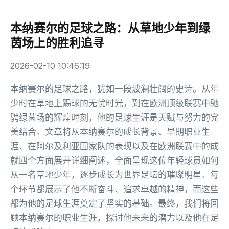
本纳赛尔的足球之路：从草地少年到绿
茵场上的胜利追寻
2026-02-10 10:46:19
本纳赛尔的足球之路，犹如一段波澜壮阔的史诗。从年
少时在草地上踢球的无忧时光，到在欧洲顶级联赛中驰
骋绿茵场的辉煌时刻，他的足球生涯是天赋与努力的完
美结合。文章将从本纳赛尔的成长背景、早期职业生
涯、在阿尔及利亚国家队的表现以及在欧洲联赛中的成
就四个方面展开详细阐述，全面呈现这位年轻球员如何
从一名草地少年，逐步成长为世界足坛的璀璨明星。每
个环节都展示了他不断奋斗、追求卓越的精神，而这些
都为他的足球生涯奠定了坚实的基础。最终，我们将回
顾本纳赛尔的职业生涯，探讨他未来的潜力以及他在足