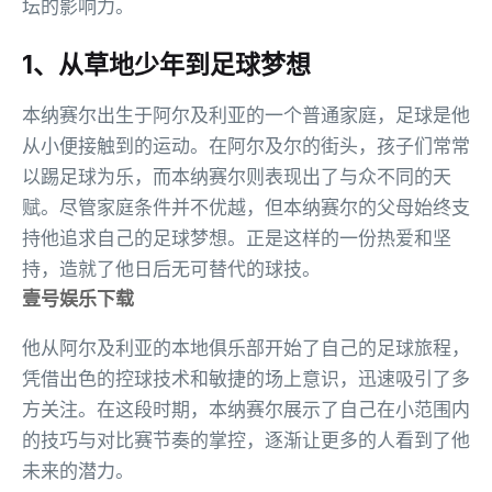
坛的影响力。
1、从草地少年到足球梦想
本纳赛尔出生于阿尔及利亚的一个普通家庭，足球是他
从小便接触到的运动。在阿尔及尔的街头，孩子们常常
以踢足球为乐，而本纳赛尔则表现出了与众不同的天
赋。尽管家庭条件并不优越，但本纳赛尔的父母始终支
持他追求自己的足球梦想。正是这样的一份热爱和坚
持，造就了他日后无可替代的球技。
壹号娱乐下载
他从阿尔及利亚的本地俱乐部开始了自己的足球旅程，
凭借出色的控球技术和敏捷的场上意识，迅速吸引了多
方关注。在这段时期，本纳赛尔展示了自己在小范围内
的技巧与对比赛节奏的掌控，逐渐让更多的人看到了他
未来的潜力。