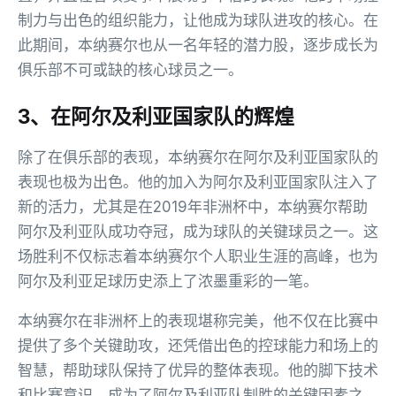
制力与出色的组织能力，让他成为球队进攻的核心。在
此期间，本纳赛尔也从一名年轻的潜力股，逐步成长为
俱乐部不可或缺的核心球员之一。
3、在阿尔及利亚国家队的辉煌
除了在俱乐部的表现，本纳赛尔在阿尔及利亚国家队的
表现也极为出色。他的加入为阿尔及利亚国家队注入了
新的活力，尤其是在2019年非洲杯中，本纳赛尔帮助
阿尔及利亚队成功夺冠，成为球队的关键球员之一。这
场胜利不仅标志着本纳赛尔个人职业生涯的高峰，也为
阿尔及利亚足球历史添上了浓墨重彩的一笔。
本纳赛尔在非洲杯上的表现堪称完美，他不仅在比赛中
提供了多个关键助攻，还凭借出色的控球能力和场上的
智慧，帮助球队保持了优异的整体表现。他的脚下技术
和比赛意识，成为了阿尔及利亚队制胜的关键因素之