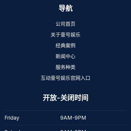
导航
公司首页
关于壹号娱乐
经典案例
新闻中心
服务种类
互动壹号娱乐官网入口
开放-关闭时间
Friday
9AM-9PM