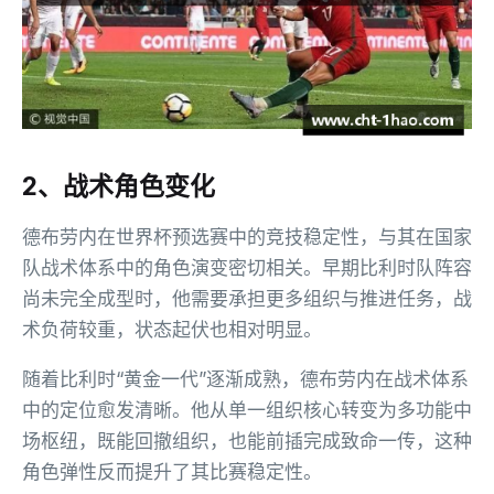
2、战术角色变化
德布劳内在世界杯预选赛中的竞技稳定性，与其在国家
队战术体系中的角色演变密切相关。早期比利时队阵容
尚未完全成型时，他需要承担更多组织与推进任务，战
术负荷较重，状态起伏也相对明显。
随着比利时“黄金一代”逐渐成熟，德布劳内在战术体系
中的定位愈发清晰。他从单一组织核心转变为多功能中
场枢纽，既能回撤组织，也能前插完成致命一传，这种
角色弹性反而提升了其比赛稳定性。