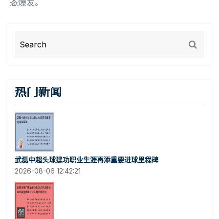
态爆发。
热门新闻
武磊中超头球建功职业生涯再添重要进球里程碑
2026-08-06 12:42:21