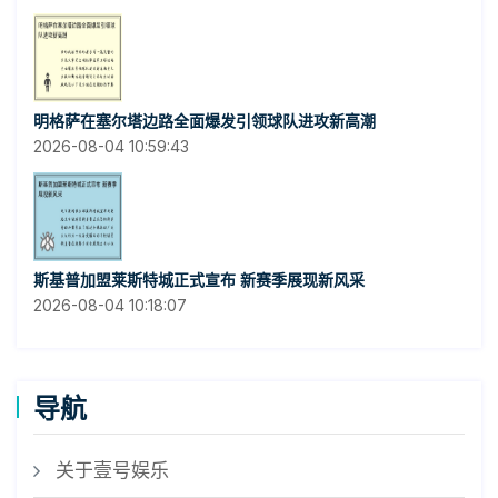
明格萨在塞尔塔边路全面爆发引领球队进攻新高潮
2026-08-04 10:59:43
斯基普加盟莱斯特城正式宣布 新赛季展现新风采
2026-08-04 10:18:07
导航
关于壹号娱乐