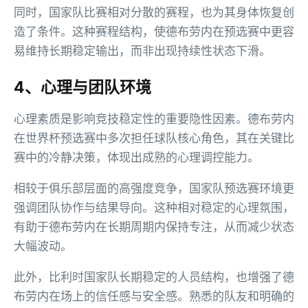
同时，国家队比赛相对分散的赛程，也为其身体恢复创
造了条件。这种赛程结构，使德布劳内在预选赛中更容
易维持长期稳定输出，而非出现持续性状态下滑。
4、心理与团队环境
心理素质是影响竞技稳定性的重要隐性因素。德布劳内
在世界杯预选赛中多次担任球队核心角色，其在关键比
赛中的冷静决策，体现出成熟的心理调控能力。
相较于俱乐部层面的高强度竞争，国家队预选赛环境更
强调团队协作与结果导向。这种相对稳定的心理氛围，
有助于德布劳内在长期周期内保持专注，从而减少状态
大幅波动。
此外，比利时国家队长期稳定的人员结构，也增强了德
布劳内在场上的信任感与安全感。熟悉的队友和明确的