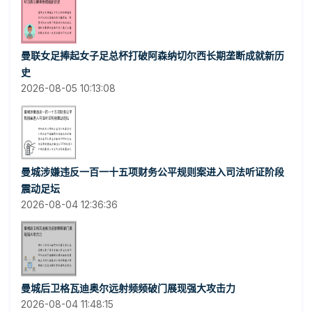
曼联女足捧起女子足总杯打破阿森纳切尔西长期垄断成就新历
史
2026-08-05 10:13:08
曼城涉嫌违反一百一十五项财务公平规则案进入司法听证阶段
震动足坛
2026-08-04 12:36:36
曼城后卫格瓦迪奥尔远射频频破门展现强大攻击力
2026-08-04 11:48:15