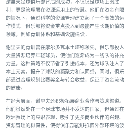
谢里夫足球俱乐部背后的成功，不仅仅是球场上的胜
利，更是管理层在资源运用上的智慧。他们在资金有限
的情况下，通过科学的资源管理建立起了一个高效的运
作模式。俱乐部将资金重点投入到最能产生长期价值的
领域，例如青训体系和基础设施建设。
谢里夫的青训营在摩尔多瓦本土堪称领先，俱乐部投入
大量资源培养年轻球员，使他们逐渐成为一线队的补充
力量。这种策略不仅节省了引援成本，还为球队注入了
本土元素，提升了球队的凝聚力和认同感。同时，俱乐
部通过合理规划比赛奖金与转会收益，保证了资金流动
的健康。
在经营层面，谢里夫还积极拓展商业合作与赞助渠道。
他们虽然处在一个足球市场并不发达的国家，但通过在
欧洲赛场上的亮眼表现，吸引了更多商业伙伴的兴趣。
资源管理的稳健性，使得俱乐部能够抵御外部环境的波