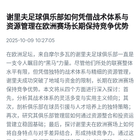
谢里夫足球俱乐部如何凭借战术体系与
资源管理在欧洲赛场长期保持竞争优势
2025-10-09 10:27:05
在欧洲足坛，来自摩尔多瓦的谢里夫足球俱乐部一直是
一支令人瞩目的“黑马”力量。尽管他们所处的联赛整体
水平有限，但凭借独特的战术体系与精细的资源管理，
谢里夫成功突破了地域与资金的限制，长期在欧洲赛场
保持竞争优势。本文将从四个方面进行深入探讨：首
先，分析其战术体系的灵活多变与实用主义倾向；其
次，剖析俱乐部在球员引援与人才培养上的独特策略；
再次，研究其俱乐部管理层如何通过资源整合和投资运
营建立稳固基础；最后，探讨谢里夫在欧洲赛场上如何
将自身特点与对手差异结合，形成持续竞争力。通过这