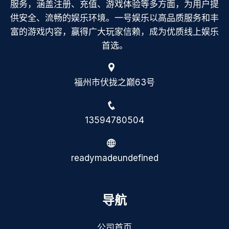
服务，涵盖注册、充值、游戏体验等多方面，为用户提
供安全、流畅的娱乐环境。一号娱乐以高品质服务和丰
富的游戏内容，赢得广大玩家信赖，成为优质线上娱乐
首选。
福州市伏拢之巅63号
13594780504
readymadeundefined
导航
公司首页