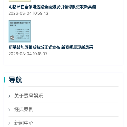
明格萨在塞尔塔边路全面爆发引领球队进攻新高潮
2026-08-04 10:59:43
斯基普加盟莱斯特城正式宣布 新赛季展现新风采
2026-08-04 10:18:07
导航
关于壹号娱乐
经典案例
新闻中心