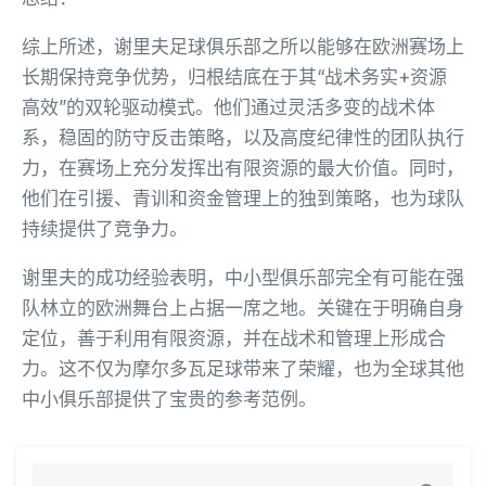
综上所述，谢里夫足球俱乐部之所以能够在欧洲赛场上
长期保持竞争优势，归根结底在于其“战术务实+资源
高效”的双轮驱动模式。他们通过灵活多变的战术体
系，稳固的防守反击策略，以及高度纪律性的团队执行
力，在赛场上充分发挥出有限资源的最大价值。同时，
他们在引援、青训和资金管理上的独到策略，也为球队
持续提供了竞争力。
谢里夫的成功经验表明，中小型俱乐部完全有可能在强
队林立的欧洲舞台上占据一席之地。关键在于明确自身
定位，善于利用有限资源，并在战术和管理上形成合
力。这不仅为摩尔多瓦足球带来了荣耀，也为全球其他
中小俱乐部提供了宝贵的参考范例。