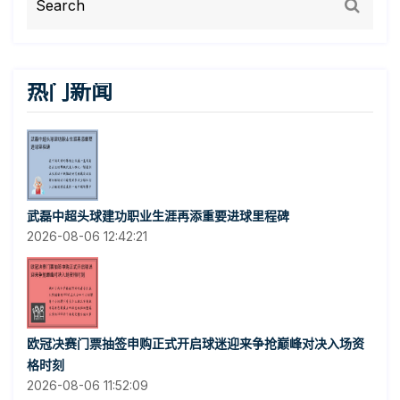
热门新闻
武磊中超头球建功职业生涯再添重要进球里程碑
2026-08-06 12:42:21
欧冠决赛门票抽签申购正式开启球迷迎来争抢巅峰对决入场资
格时刻
2026-08-06 11:52:09