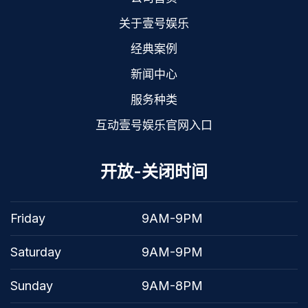
关于壹号娱乐
经典案例
新闻中心
服务种类
互动壹号娱乐官网入口
开放-关闭时间
Friday
9AM-9PM
Saturday
9AM-9PM
Sunday
9AM-8PM