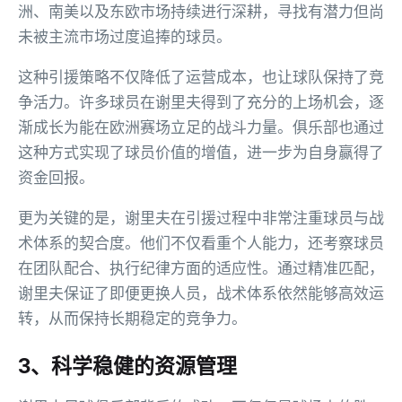
洲、南美以及东欧市场持续进行深耕，寻找有潜力但尚
未被主流市场过度追捧的球员。
这种引援策略不仅降低了运营成本，也让球队保持了竞
争活力。许多球员在谢里夫得到了充分的上场机会，逐
渐成长为能在欧洲赛场立足的战斗力量。俱乐部也通过
这种方式实现了球员价值的增值，进一步为自身赢得了
资金回报。
更为关键的是，谢里夫在引援过程中非常注重球员与战
术体系的契合度。他们不仅看重个人能力，还考察球员
在团队配合、执行纪律方面的适应性。通过精准匹配，
谢里夫保证了即便更换人员，战术体系依然能够高效运
转，从而保持长期稳定的竞争力。
3、科学稳健的资源管理