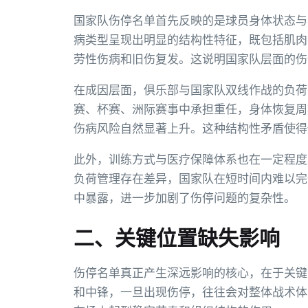
国家队伤停名单首先反映的是球员身体状态与
病类型呈现出明显的结构性特征，既包括肌肉
劳性伤病和旧伤复发。这说明国家队层面的伤
在成因层面，俱乐部与国家队双线作战的负荷
赛、杯赛、洲际赛事中承担重任，身体恢复周
伤病风险自然显著上升。这种结构性矛盾使得
此外，训练方式与医疗保障体系也在一定程度
负荷管理存在差异，国家队在短时间内难以完
中暴露，进一步加剧了伤停问题的复杂性。
二、关键位置缺失影响
伤停名单真正产生深远影响的核心，在于关键
和中锋，一旦出现伤停，往往会对整体战术体