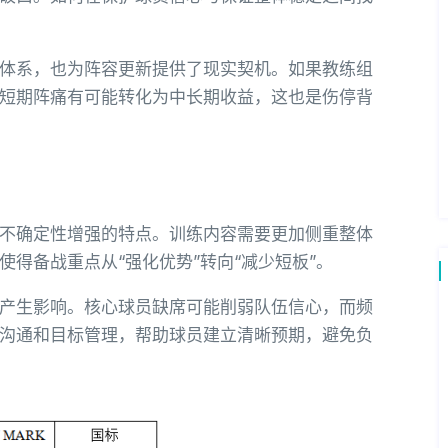
体系，也为阵容更新提供了现实契机。如果教练组
短期阵痛有可能转化为中长期收益，这也是伤停背
不确定性增强的特点。训练内容需要更加侧重整体
得备战重点从“强化优势”转向“减少短板”。
产生影响。核心球员缺席可能削弱队伍信心，而频
沟通和目标管理，帮助球员建立清晰预期，避免负