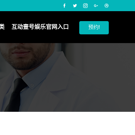
类
互动壹号娱乐官网入口
预约!