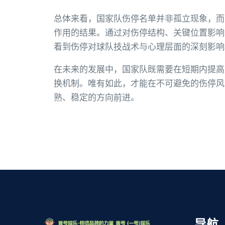
总体来看，国家队伤停名单并非孤立现象，而
作用的结果。通过对伤停结构、关键位置影响
看到伤停对球队技战术与心理层面的深刻影响
在未来的发展中，国家队既需要在短期内提高
换机制。唯有如此，才能在不可避免的伤停风
熟、稳定的方向前进。
导航