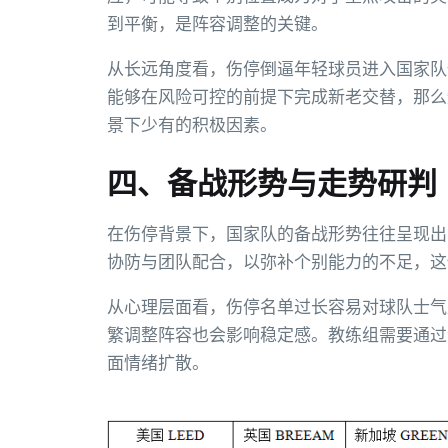
到平衡，是阵容调整的关键。
从长远角度看，伤停倒逼年轻球员进入国家队
能够在风险可控的前提下完成新老交替，那么
景下少有的积极因素。
四、备战形势与走势研判
在伤停背景下，国家队的备战形势往往呈现出
协防与团队配合，以弥补个别能力的不足，这使
从心理层面看，伤停名单过长容易对球队士气
繁调整阵容也会影响稳定感。教练组需要通过
面情绪扩散。