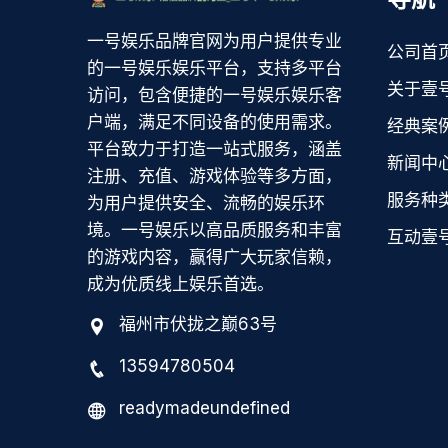
一号娱乐品牌官网为用户提供专业
公司首
的一号娱乐娱乐平台，支持多平台
关于壹
访问，包含便捷的一号娱乐娱乐客
户端，满足不同设备的使用需求。
经典案
平台致力于打造一站式服务，涵盖
新闻中
注册、充值、游戏体验等多方面，
服务种
为用户提供安全、流畅的娱乐环
境。一号娱乐以高品质服务和丰富
互动壹
的游戏内容，赢得广大玩家信赖，
成为优质线上娱乐首选。
福州市伏拢之巅63号
13594780504
readymadeundefined