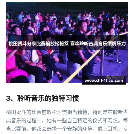
3、聆听音乐的独特习惯
桃田贤斗的比赛前放松习惯相当独特，特别是在聆听古
典音乐的过程中，他有一些自己特定的仪式和习惯。每
当比赛前，他都会选择一个安静的环境，戴上耳机，专