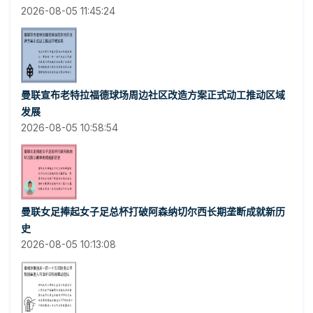
2026-08-05 11:45:24
曼联宣布老特拉福德球场周边社区改造方案正式动工推动区域
发展
2026-08-05 10:58:54
曼联女足捧起女子足总杯打破阿森纳切尔西长期垄断成就新历
史
2026-08-05 10:13:08