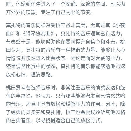
时，他感到仿佛进入了一个安静、深邃的空间，可以抛
开外界的喧嚣，专注于自己内心的节奏。
莫扎特的音乐同样深受桃田贤斗喜爱，尤其是其《小夜
曲》和《钢琴协奏曲》。莫扎特的音乐通常富有活力，
节奏感十足，能够帮助他在赛前提升自信心和斗志。桃
田认为，莫扎特的音乐有一种神奇的力量，能够让人心
情愉悦并快速进入比赛状态。无论是面对大赛的压力，
还是调整比赛中的状态，莫扎特的音乐都能帮助他迅速
放松心情，理清思路。
桃田贤斗在选择音乐时，非常注重音乐的情感表达和旋
律的丰富性。他认为，只有那些能够激发自己情感共鸣
的音乐，才真正具有放松和缓解压力的作用。因此，除
了经典的贝多芬和莫扎特，桃田也会尝试聆听其他风格
的古典音乐，以寻找最适合自己的放松方式。