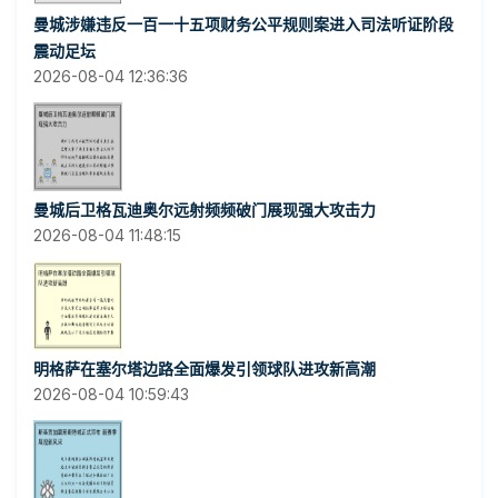
曼城涉嫌违反一百一十五项财务公平规则案进入司法听证阶段
震动足坛
2026-08-04 12:36:36
曼城后卫格瓦迪奥尔远射频频破门展现强大攻击力
2026-08-04 11:48:15
明格萨在塞尔塔边路全面爆发引领球队进攻新高潮
2026-08-04 10:59:43