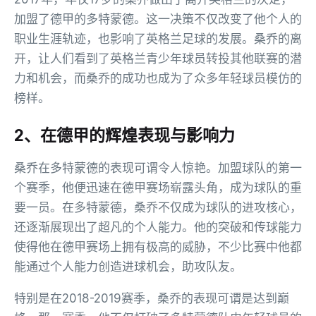
加盟了德甲的多特蒙德。这一决策不仅改变了他个人的
职业生涯轨迹，也影响了英格兰足球的发展。桑乔的离
开，让人们看到了英格兰青少年球员转投其他联赛的潜
力和机会，而桑乔的成功也成为了众多年轻球员模仿的
榜样。
2、在德甲的辉煌表现与影响力
桑乔在多特蒙德的表现可谓令人惊艳。加盟球队的第一
个赛季，他便迅速在德甲赛场崭露头角，成为球队的重
要一员。在多特蒙德，桑乔不仅成为球队的进攻核心，
还逐渐展现出了超凡的个人能力。他的突破和传球能力
使得他在德甲赛场上拥有极高的威胁，不少比赛中他都
能通过个人能力创造进球机会，助攻队友。
特别是在2018-2019赛季，桑乔的表现可谓是达到巅