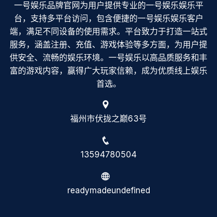
一号娱乐品牌官网为用户提供专业的一号娱乐娱乐平
台，支持多平台访问，包含便捷的一号娱乐娱乐客户
端，满足不同设备的使用需求。平台致力于打造一站式
服务，涵盖注册、充值、游戏体验等多方面，为用户提
供安全、流畅的娱乐环境。一号娱乐以高品质服务和丰
富的游戏内容，赢得广大玩家信赖，成为优质线上娱乐
首选。
福州市伏拢之巅63号
13594780504
readymadeundefined