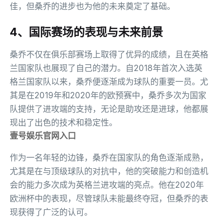
佳，但桑乔的进步也为他的未来奠定了基础。
4、国际赛场的表现与未来前景
桑乔不仅在俱乐部赛场上取得了优异的成绩，且在英格
兰国家队也展现了自己的潜力。自2018年首次入选英
格兰国家队以来，桑乔便逐渐成为球队的重要一员。尤
其是在2019年和2020年的欧预赛中，桑乔多次为国家
队提供了进攻端的支持，无论是助攻还是进球，他都展
现出了出色的技术和稳定性。
壹号娱乐官网入口
作为一名年轻的边锋，桑乔在国家队的角色逐渐成熟，
尤其是在与顶级球队的对抗中，他的突破能力和创造机
会的能力多次成为英格兰进攻端的亮点。他在2020年
欧洲杯中的表现，尽管球队未能最终夺冠，但桑乔的表
现获得了广泛的认可。