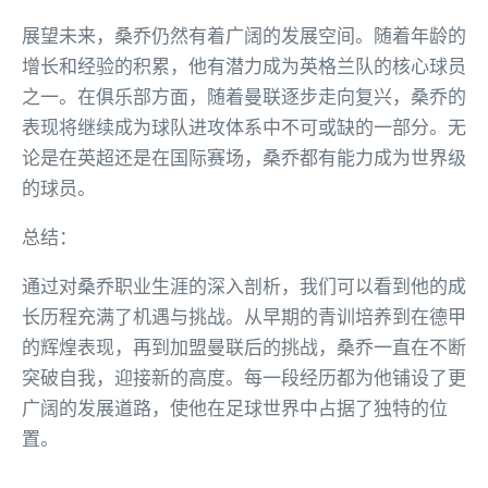
展望未来，桑乔仍然有着广阔的发展空间。随着年龄的
增长和经验的积累，他有潜力成为英格兰队的核心球员
之一。在俱乐部方面，随着曼联逐步走向复兴，桑乔的
表现将继续成为球队进攻体系中不可或缺的一部分。无
论是在英超还是在国际赛场，桑乔都有能力成为世界级
的球员。
总结：
通过对桑乔职业生涯的深入剖析，我们可以看到他的成
长历程充满了机遇与挑战。从早期的青训培养到在德甲
的辉煌表现，再到加盟曼联后的挑战，桑乔一直在不断
突破自我，迎接新的高度。每一段经历都为他铺设了更
广阔的发展道路，使他在足球世界中占据了独特的位
置。