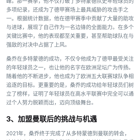
峰。那一赛季，他不仅打破了多特蒙德队史年轻球员的
多项纪录，还成为了德甲赛场上最具威胁的攻击手之
一。根据统计数据，他在德甲赛季中贡献了大量的助攻
与进球，展现了自己作为一名边锋的全面能力。在多个
关键比赛中，他的表现都至关重要，甚至帮助球队在与
强敌的对决中占据了上风。
桑乔在多特蒙德的成功，不仅令他成为了德甲最受关注
的年轻球员之一，也让他的名字在欧洲足坛广为传扬。
随着他的不断进步，他也成为了欧洲五大联赛球队争相
追逐的目标。更重要的是，桑乔的成功给年轻球员们树
立了榜样，证明了年轻球员在高水平联赛中完全可以通
过个人努力脱颖而出，迈向顶级舞台。
3、加盟曼联后的挑战与机遇
2021年，桑乔终于完成了从多特蒙德到曼联的转会，