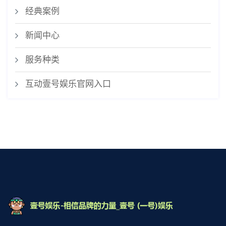
经典案例
新闻中心
服务种类
互动壹号娱乐官网入口