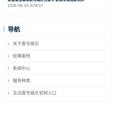
2026-08-04 10:18:07
导航
关于壹号娱乐
经典案例
新闻中心
服务种类
互动壹号娱乐官网入口