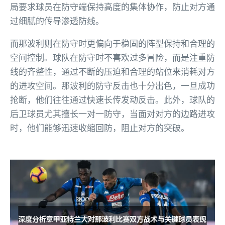
局要求球员在防守端保持高度的集体协作，防止对方通
过细腻的传导渗透防线。
而那波利则在防守时更偏向于稳固的阵型保持和合理的
空间控制。球队在防守时不喜欢过多冒险，而是注重防
线的齐整性，通过不断的压迫和合理的站位来消耗对方
的进攻空间。那波利的防守反击也十分出色，一旦成功
抢断，他们往往通过快速长传发动反击。此外，球队的
后卫球员尤其擅长一对一防守，当面对对方的边路进攻
时，他们能够迅速收缩回防，阻止对方的突破。