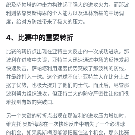
织及萨帕塔的冲击力构建起了强大的进攻火力，而那波
利则依靠奥斯梅恩的个人能力以及泽林斯基的中场调
度，给对方防线带来了极大的压力。
4、比赛中的重要转折
比赛的转折点出现在亚特兰大反击的一次成功进攻。那
波利在进攻中失误，亚特兰大迅速通过中场的反抢发起
快速反击，萨帕塔利用速度优势突破了那波利的防线，
并最终打入一球。这个进球不仅让亚特兰大在比分上占
据了优势，也极大提升了他们的士气。而此后，尽管那
波利努力组织进攻，但亚特兰大的防守严密性让他们很
难找到有效的突破口。
另一个关键的转折点出现在那波利的进攻压力增加时，
维克托·奥斯梅恩在一次快速反击中错失了一个必进球
的机会。如果奥斯梅恩能够把握住这个机会，那么比赛