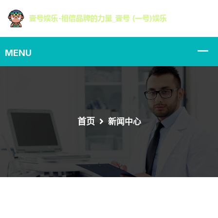
首页
新闻中心