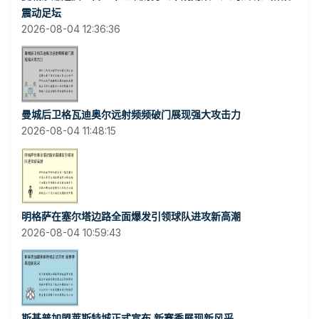
震动足坛
2026-08-04 12:36:36
曼城后卫格瓦迪奥尔远射频频破门展现强大攻击力
2026-08-04 11:48:15
明格萨在塞尔塔边路全面爆发引领球队进攻新高潮
2026-08-04 10:59:43
斯基普加盟莱斯特城正式宣布 新赛季展现新风采