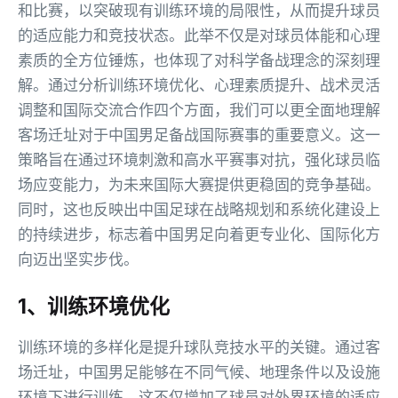
和比赛，以突破现有训练环境的局限性，从而提升球员
的适应能力和竞技状态。此举不仅是对球员体能和心理
素质的全方位锤炼，也体现了对科学备战理念的深刻理
解。通过分析训练环境优化、心理素质提升、战术灵活
调整和国际交流合作四个方面，我们可以更全面地理解
客场迁址对于中国男足备战国际赛事的重要意义。这一
策略旨在通过环境刺激和高水平赛事对抗，强化球员临
场应变能力，为未来国际大赛提供更稳固的竞争基础。
同时，这也反映出中国足球在战略规划和系统化建设上
的持续进步，标志着中国男足向着更专业化、国际化方
向迈出坚实步伐。
1、训练环境优化
训练环境的多样化是提升球队竞技水平的关键。通过客
场迁址，中国男足能够在不同气候、地理条件以及设施
环境下进行训练，这不仅增加了球员对外界环境的适应