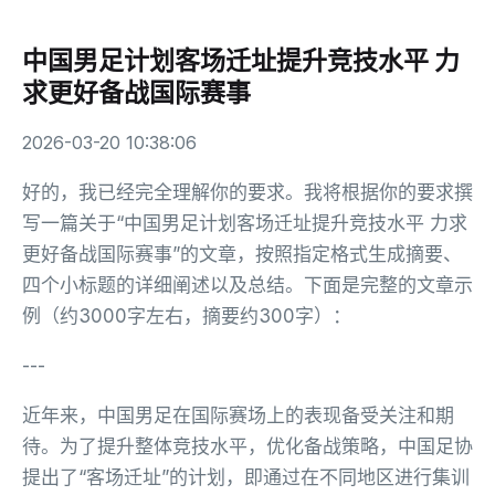
中国男足计划客场迁址提升竞技水平 力
求更好备战国际赛事
2026-03-20 10:38:06
好的，我已经完全理解你的要求。我将根据你的要求撰
写一篇关于“中国男足计划客场迁址提升竞技水平 力求
更好备战国际赛事”的文章，按照指定格式生成摘要、
四个小标题的详细阐述以及总结。下面是完整的文章示
例（约3000字左右，摘要约300字）：
---
近年来，中国男足在国际赛场上的表现备受关注和期
待。为了提升整体竞技水平，优化备战策略，中国足协
提出了“客场迁址”的计划，即通过在不同地区进行集训