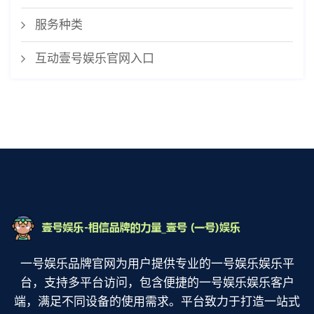
服务种类
互动壹号娱乐官网入口
一号娱乐品牌官网为用户提供专业的一号娱乐娱乐平
台，支持多平台访问，包含便捷的一号娱乐娱乐客户
端，满足不同设备的使用需求。平台致力于打造一站式