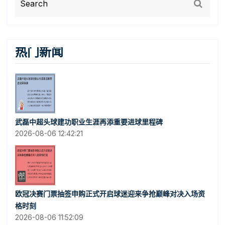
热门新闻
武磊中超头球建功职业生涯再添重要进球里程碑
2026-08-06 12:42:21
欧冠决赛门票抽签申购正式开启球迷迎来争抢巅峰对决入场资
格时刻
2026-08-06 11:52:09