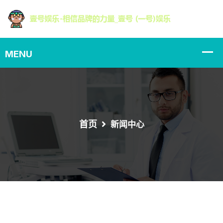
首页
新闻中心