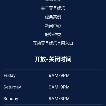
关于壹号娱乐
经典案例
新闻中心
服务种类
互动壹号娱乐官网入口
开放-关闭时间
Friday
9AM-9PM
Saturday
9AM-9PM
Sunday
9AM-8PM