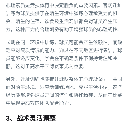
心理素质是竞技体育中决定胜负的重要因素。客场迁址
训练为球员提供了在陌生环境中锻炼心理承受力的机
会。陌生的住宿、饮食及生活习惯都会对球员产生压
力，这种压力的合理刺激有助于增强球员的心理韧性。
长期在同一环境中训练，球员可能会产生依赖性，而缺
乏应对突发情况的能力。通过在不同地区进行集训，球
员能够适应变化，学会在不确定条件下保持专注和冷
静，这对于高水平国际赛事尤为重要。
另外，迁址训练也能提升球队整体的心理凝聚力。共同
面对陌生环境、适应新训练场地、克服生活不便，这些
经历能够增强球员之间的信任和协作精神，从而在比赛
中展现更高效的团队配合能力。
3、战术灵活调整