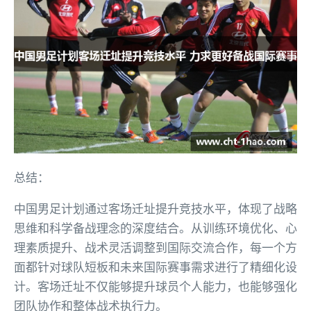
总结：
中国男足计划通过客场迁址提升竞技水平，体现了战略
思维和科学备战理念的深度结合。从训练环境优化、心
理素质提升、战术灵活调整到国际交流合作，每一个方
面都针对球队短板和未来国际赛事需求进行了精细化设
计。客场迁址不仅能够提升球员个人能力，也能够强化
团队协作和整体战术执行力。