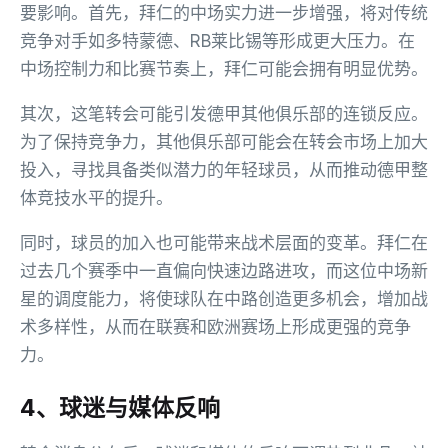
要影响。首先，拜仁的中场实力进一步增强，将对传统
竞争对手如多特蒙德、RB莱比锡等形成更大压力。在
中场控制力和比赛节奏上，拜仁可能会拥有明显优势。
其次，这笔转会可能引发德甲其他俱乐部的连锁反应。
为了保持竞争力，其他俱乐部可能会在转会市场上加大
投入，寻找具备类似潜力的年轻球员，从而推动德甲整
体竞技水平的提升。
同时，球员的加入也可能带来战术层面的变革。拜仁在
过去几个赛季中一直偏向快速边路进攻，而这位中场新
星的调度能力，将使球队在中路创造更多机会，增加战
术多样性，从而在联赛和欧洲赛场上形成更强的竞争
力。
4、球迷与媒体反响