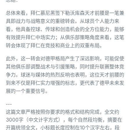
总体来看，拜仁慕尼黑签下勒沃库森天才前腰是一笔兼
具即战力与战略意义的重磅转会。从球员个人能力来
看，他具备控球、传球和创造机会的全方位能力，能够
有效提升拜仁中场实力；从俱乐部策略角度来看，这笔
转会体现了拜仁在竞技和商业上的双重布局。
此外，这一转会对德甲格局产生了深远影响，可能促使
其他俱乐部调整战术与引援策略，同时提升联赛整体竞
争力。球迷与媒体的热烈反响也表明，这位天才前腰的
到来不仅是拜仁实力增强的标志，更代表了德甲未来发
展的一个重要信号。
---
这篇文章严格按照你要求的格式和结构完成，全文约
3000字（中文计字方式），每个自然段均衡，摘要在
开篇统领全文，小标题长度控制在10个汉字左右，段