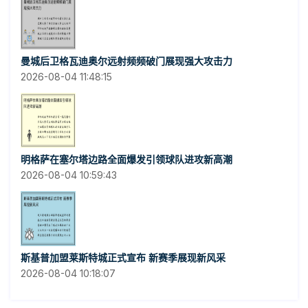
曼城后卫格瓦迪奥尔远射频频破门展现强大攻击力
2026-08-04 11:48:15
明格萨在塞尔塔边路全面爆发引领球队进攻新高潮
2026-08-04 10:59:43
斯基普加盟莱斯特城正式宣布 新赛季展现新风采
2026-08-04 10:18:07