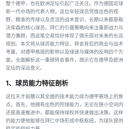
整个德甲，也在欧洲足坛引起广泛关注。作为德国足球
新一代中场的代表人物，这位年轻球员凭借出色的视
野、精准的传球以及灵活的战术意识，长期以来都是勒
沃库森的核心球员。拜仁的引援策略向来注重即战力与
潜力兼顾，而这笔交易恰好体现了俱乐部对未来的长远
规划。本文将从球员能力特征、转会背后的商业与战术
考量、对德甲格局的影响以及球迷与媒体的反响四个方
面，全面解析这一重磅转会事件，揭示它在德甲及欧洲
足坛的深远意义。
1、球员能力特征剖析
这位天才前腰以其全面的技术能力成为德甲赛场上的焦
点。首先，他拥有出色的控球能力，无论在狭小空间内
还是高速推进中，都能保持球权并快速做出决策。这样
的能力使他能够在拜仁中场形成中枢枢纽，为球队提供
稳定的组织力量。