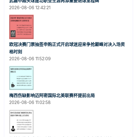
武磊中超头球建功职业生涯再添重要进球里程碑
2026-08-06 12:42:21
欧冠决赛门票抽签申购正式开启球迷迎来争抢巅峰对决入场资
格时刻
2026-08-06 11:52:09
梅西伤缺影响迈阿密国际北美联赛杯提前出局
2026-08-06 11:02:58