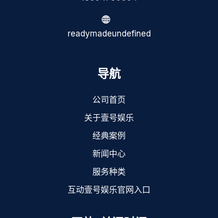
readymadeundefined
导航
公司首页
关于壹号娱乐
经典案例
新闻中心
服务种类
互动壹号娱乐官网入口