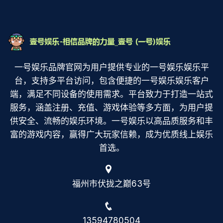
一号娱乐品牌官网为用户提供专业的一号娱乐娱乐平
台，支持多平台访问，包含便捷的一号娱乐娱乐客户
端，满足不同设备的使用需求。平台致力于打造一站式
服务，涵盖注册、充值、游戏体验等多方面，为用户提
供安全、流畅的娱乐环境。一号娱乐以高品质服务和丰
富的游戏内容，赢得广大玩家信赖，成为优质线上娱乐
首选。
福州市伏拢之巅63号
13594780504