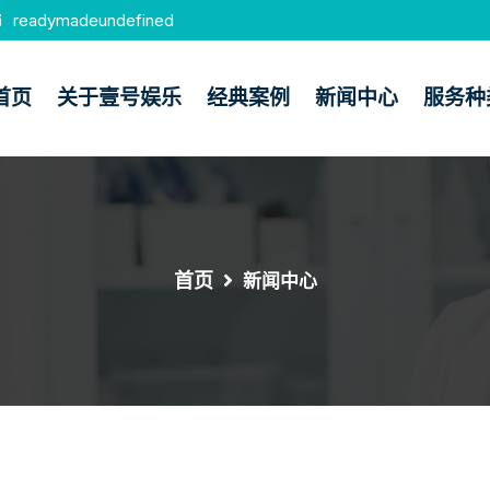
readymadeundefined
首页
关于壹号娱乐
经典案例
新闻中心
服务种
首页
新闻中心