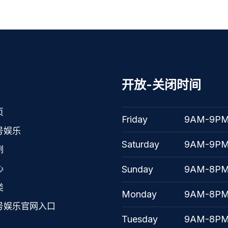
开放-关闭时间
页
Friday
9AM-9P
号娱乐
Saturday
9AM-9P
例
心
Sunday
9AM-8P
类
Monday
9AM-8P
号娱乐官网入口
Tuesday
9AM-8P