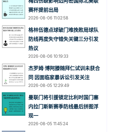
梅西伤缺影响迈阿密国际北美联
赛杯提前出局
2026-08-06 11:02:58
格林伍德点球破门难挽败局球队
防线再度失守错失关键三分引发
热议
2026-08-06 10:19:33
杰罗姆·博阿滕随拜仁试训未获合
同 因面临家暴诉讼引发关注
2026-08-05 12:29:49
曼联门将引援锁定比利时国门塞
内拉门斯新赛季防线最后拼图浮
现一
2026-08-05 11:45:24