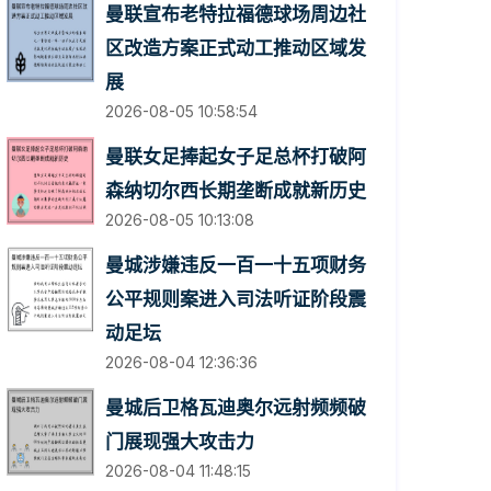
曼联宣布老特拉福德球场周边社
区改造方案正式动工推动区域发
展
2026-08-05 10:58:54
曼联女足捧起女子足总杯打破阿
森纳切尔西长期垄断成就新历史
2026-08-05 10:13:08
曼城涉嫌违反一百一十五项财务
公平规则案进入司法听证阶段震
动足坛
2026-08-04 12:36:36
曼城后卫格瓦迪奥尔远射频频破
门展现强大攻击力
2026-08-04 11:48:15