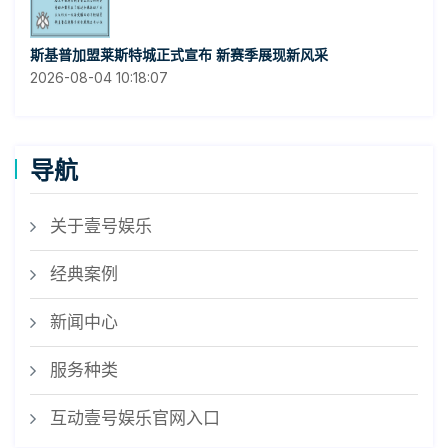
斯基普加盟莱斯特城正式宣布 新赛季展现新风采
2026-08-04 10:18:07
导航
关于壹号娱乐
经典案例
新闻中心
服务种类
互动壹号娱乐官网入口