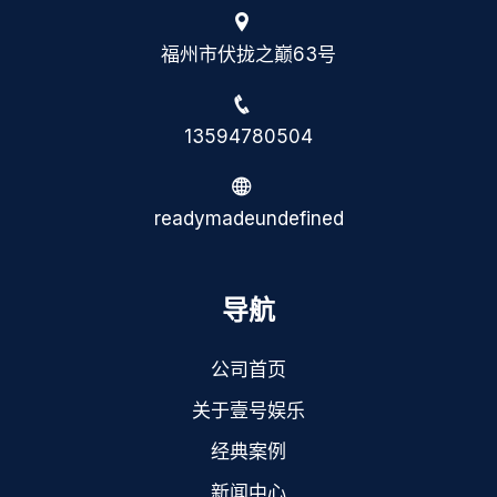
福州市伏拢之巅63号
13594780504
readymadeundefined
导航
公司首页
关于壹号娱乐
经典案例
新闻中心