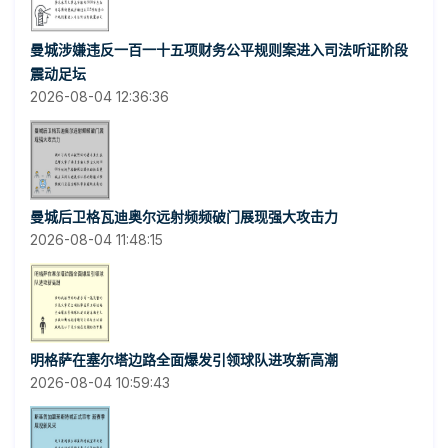
曼城涉嫌违反一百一十五项财务公平规则案进入司法听证阶段
震动足坛
2026-08-04 12:36:36
曼城后卫格瓦迪奥尔远射频频破门展现强大攻击力
2026-08-04 11:48:15
明格萨在塞尔塔边路全面爆发引领球队进攻新高潮
2026-08-04 10:59:43