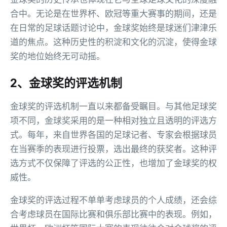
合中。无论是在世界杯、欧冠等重大赛事的期间，还是
在日常的足球话题讨论中，金球奖始终是球迷们津津乐
道的焦点。这种历史性的积淀和文化的沉淀，使得金球
奖的地位始终无可动摇。
2、金球奖的评选机制
金球奖的评选机制一直以来都备受瞩目。与其他足球奖
项不同，金球奖采用的是一种相对独立且透明的评选方
式。每年，来自世界各国的足球记者、专家会根据球员
在当赛季的表现进行投票，选出最终的获奖者。这种评
选方式不仅保障了评选的公正性，也增加了金球奖的权
威性。
金球奖的评选过程不单单考虑球员的个人成绩，还会综
合考虑球员在国际比赛和俱乐部比赛中的表现。例如，