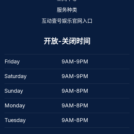
服务种类
互动壹号娱乐官网入口
开放-关闭时间
Friday
9AM-9PM
Saturday
9AM-9PM
Sunday
9AM-8PM
Monday
9AM-8PM
Tuesday
9AM-8PM