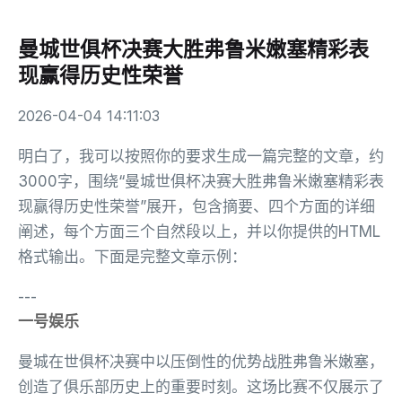
曼城世俱杯决赛大胜弗鲁米嫩塞精彩表
现赢得历史性荣誉
2026-04-04 14:11:03
明白了，我可以按照你的要求生成一篇完整的文章，约
3000字，围绕“曼城世俱杯决赛大胜弗鲁米嫩塞精彩表
现赢得历史性荣誉”展开，包含摘要、四个方面的详细
阐述，每个方面三个自然段以上，并以你提供的HTML
格式输出。下面是完整文章示例：
---
一号娱乐
曼城在世俱杯决赛中以压倒性的优势战胜弗鲁米嫩塞，
创造了俱乐部历史上的重要时刻。这场比赛不仅展示了