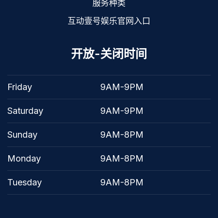
服务种类
互动壹号娱乐官网入口
开放-关闭时间
Friday
9AM-9PM
Saturday
9AM-9PM
Sunday
9AM-8PM
Monday
9AM-8PM
Tuesday
9AM-8PM