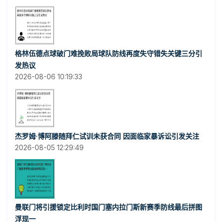
格林伍德点球破门难挽败局球队防线再度失守错失关键三分引
发热议
2026-08-06 10:19:33
杰罗姆·博阿滕随拜仁试训未获合同 因面临家暴诉讼引发关注
2026-08-05 12:29:49
曼联门将引援锁定比利时国门塞内拉门斯新赛季防线最后拼图
浮现一