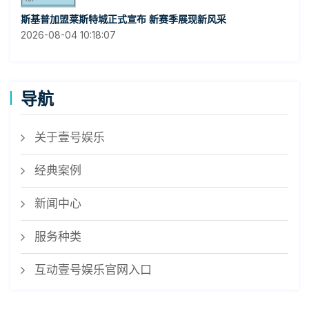
斯基普加盟莱斯特城正式宣布 新赛季展现新风采
2026-08-04 10:18:07
导航
关于壹号娱乐
经典案例
新闻中心
服务种类
互动壹号娱乐官网入口