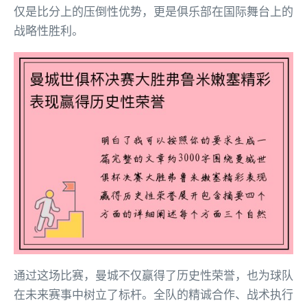
仅是比分上的压倒性优势，更是俱乐部在国际舞台上的
战略性胜利。
通过这场比赛，曼城不仅赢得了历史性荣誉，也为球队
在未来赛事中树立了标杆。全队的精诚合作、战术执行