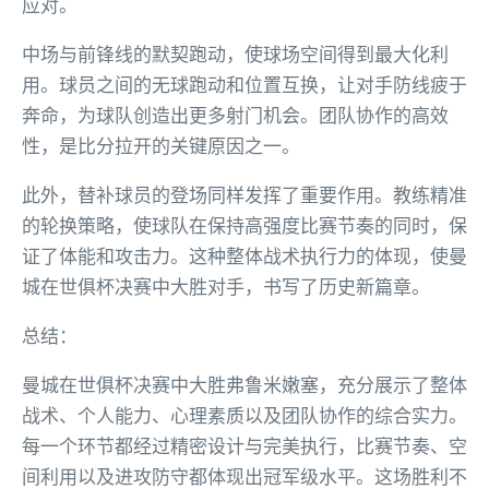
应对。
中场与前锋线的默契跑动，使球场空间得到最大化利
用。球员之间的无球跑动和位置互换，让对手防线疲于
奔命，为球队创造出更多射门机会。团队协作的高效
性，是比分拉开的关键原因之一。
此外，替补球员的登场同样发挥了重要作用。教练精准
的轮换策略，使球队在保持高强度比赛节奏的同时，保
证了体能和攻击力。这种整体战术执行力的体现，使曼
城在世俱杯决赛中大胜对手，书写了历史新篇章。
总结：
曼城在世俱杯决赛中大胜弗鲁米嫩塞，充分展示了整体
战术、个人能力、心理素质以及团队协作的综合实力。
每一个环节都经过精密设计与完美执行，比赛节奏、空
间利用以及进攻防守都体现出冠军级水平。这场胜利不