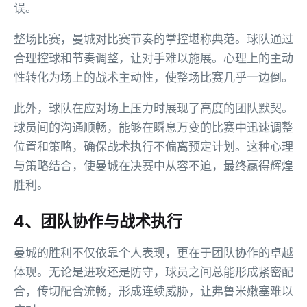
误。
整场比赛，曼城对比赛节奏的掌控堪称典范。球队通过
合理控球和节奏调整，让对手难以施展。心理上的主动
性转化为场上的战术主动性，使整场比赛几乎一边倒。
此外，球队在应对场上压力时展现了高度的团队默契。
球员间的沟通顺畅，能够在瞬息万变的比赛中迅速调整
位置和策略，确保战术执行不偏离预定计划。这种心理
与策略结合，使曼城在决赛中从容不迫，最终赢得辉煌
胜利。
4、团队协作与战术执行
曼城的胜利不仅依靠个人表现，更在于团队协作的卓越
体现。无论是进攻还是防守，球员之间总能形成紧密配
合，传切配合流畅，形成连续威胁，让弗鲁米嫩塞难以