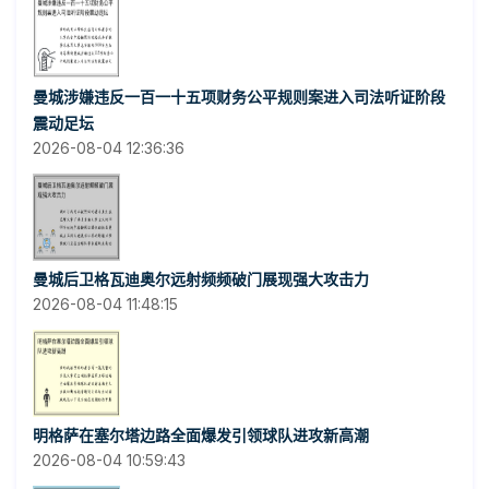
曼城涉嫌违反一百一十五项财务公平规则案进入司法听证阶段
震动足坛
2026-08-04 12:36:36
曼城后卫格瓦迪奥尔远射频频破门展现强大攻击力
2026-08-04 11:48:15
明格萨在塞尔塔边路全面爆发引领球队进攻新高潮
2026-08-04 10:59:43