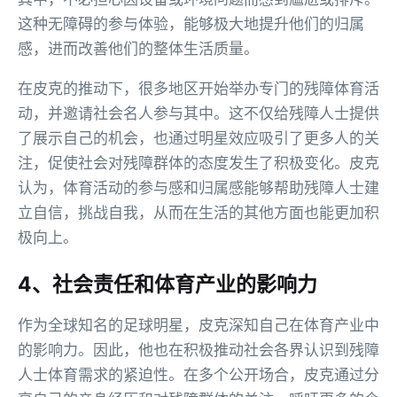
这种无障碍的参与体验，能够极大地提升他们的归属
感，进而改善他们的整体生活质量。
在皮克的推动下，很多地区开始举办专门的残障体育活
动，并邀请社会名人参与其中。这不仅给残障人士提供
了展示自己的机会，也通过明星效应吸引了更多人的关
注，促使社会对残障群体的态度发生了积极变化。皮克
认为，体育活动的参与感和归属感能够帮助残障人士建
立自信，挑战自我，从而在生活的其他方面也能更加积
极向上。
4、社会责任和体育产业的影响力
作为全球知名的足球明星，皮克深知自己在体育产业中
的影响力。因此，他也在积极推动社会各界认识到残障
人士体育需求的紧迫性。在多个公开场合，皮克通过分