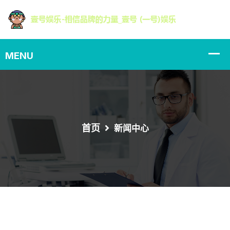
首页
新闻中心