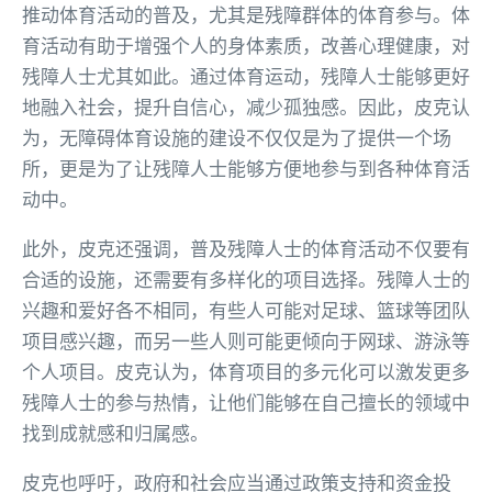
推动体育活动的普及，尤其是残障群体的体育参与。体
育活动有助于增强个人的身体素质，改善心理健康，对
残障人士尤其如此。通过体育运动，残障人士能够更好
地融入社会，提升自信心，减少孤独感。因此，皮克认
为，无障碍体育设施的建设不仅仅是为了提供一个场
所，更是为了让残障人士能够方便地参与到各种体育活
动中。
此外，皮克还强调，普及残障人士的体育活动不仅要有
合适的设施，还需要有多样化的项目选择。残障人士的
兴趣和爱好各不相同，有些人可能对足球、篮球等团队
项目感兴趣，而另一些人则可能更倾向于网球、游泳等
个人项目。皮克认为，体育项目的多元化可以激发更多
残障人士的参与热情，让他们能够在自己擅长的领域中
找到成就感和归属感。
皮克也呼吁，政府和社会应当通过政策支持和资金投