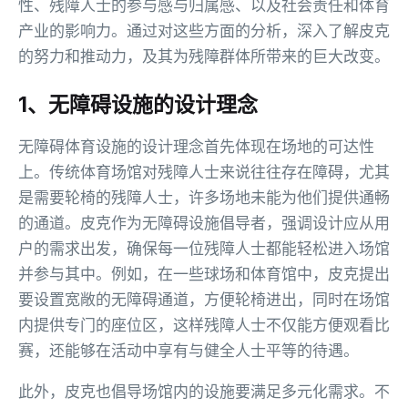
性、残障人士的参与感与归属感、以及社会责任和体育
产业的影响力。通过对这些方面的分析，深入了解皮克
的努力和推动力，及其为残障群体所带来的巨大改变。
1、无障碍设施的设计理念
无障碍体育设施的设计理念首先体现在场地的可达性
上。传统体育场馆对残障人士来说往往存在障碍，尤其
是需要轮椅的残障人士，许多场地未能为他们提供通畅
的通道。皮克作为无障碍设施倡导者，强调设计应从用
户的需求出发，确保每一位残障人士都能轻松进入场馆
并参与其中。例如，在一些球场和体育馆中，皮克提出
要设置宽敞的无障碍通道，方便轮椅进出，同时在场馆
内提供专门的座位区，这样残障人士不仅能方便观看比
赛，还能够在活动中享有与健全人士平等的待遇。
此外，皮克也倡导场馆内的设施要满足多元化需求。不