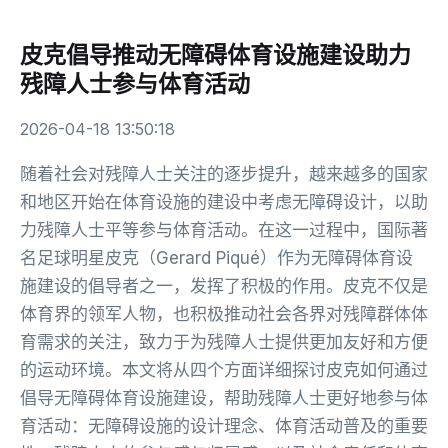
皮克倡导推动无障碍体育设施建设助力
残障人士参与体育活动
2026-04-18 13:50:18
随着社会对残障人士关注的逐步提升，越来越多的国家
和地区开始在体育设施的建设中考虑无障碍设计，以助
力残障人士平等参与体育活动。在这一过程中，国际著
名足球明星皮克（Gerard Piqué）作为无障碍体育设
施建设的倡导者之一，发挥了积极的作用。皮克不仅是
体育界的领军人物，也积极推动社会各界对残障群体体
育需求的关注，致力于为残障人士提供更加友好和方便
的运动环境。本文将从四个方面详细探讨皮克如何通过
倡导无障碍体育设施建设，帮助残障人士更好地参与体
育活动：无障碍设施的设计理念、体育活动普及的重要