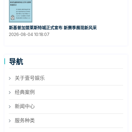
斯基普加盟莱斯特城正式宣布 新赛季展现新风采
2026-08-04 10:18:07
导航
关于壹号娱乐
经典案例
新闻中心
服务种类