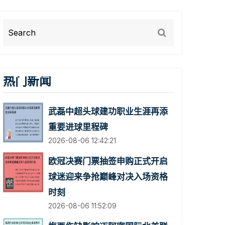
热门新闻
武磊中超头球建功职业生涯再添
重要进球里程碑
2026-08-06 12:42:21
欧冠决赛门票抽签申购正式开启
球迷迎来争抢巅峰对决入场资格
时刻
2026-08-06 11:52:09