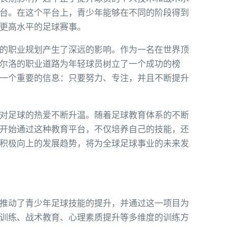
台。在这个平台上，青少年能够在不同的阶段得到
更高水平的足球赛事。
的职业规划产生了深远的影响。作为一名在世界顶
尔洛的职业道路为年轻球员树立了一个成功的榜
一个重要的信息：只要努力、专注，并且不断提升
对足球的热爱不断升温。随着足球教育体系的不断
开始通过这种教育平台，不仅培养自己的技能，还
积极向上的发展趋势，将为全球足球事业的未来发
推动了青少年足球技能的提升，并通过这一项目为
训练、战术教育、心理素质提升等多维度的训练方