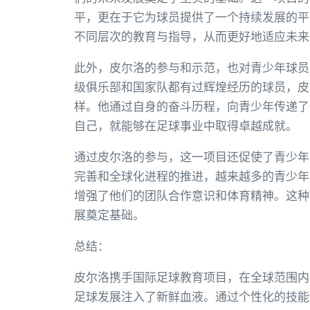
平，更在于它为球员提供了一个持续发展的平
不同层次的教育与指导，从而更好地适应未来
此外，皮尔洛的参与和示范，也对青少年球员
级俱乐部和国家队都有过辉煌经历的球员，皮
样。他通过自身的奋斗历程，向青少年传递了
自己，就能够在足球事业中取得卓越成就。
通过皮尔洛的参与，这一项目还促使了青少年
完善和全球化进程的推进，越来越多的青少年
增强了他们的团队合作意识和体育精神。这种
展奠定基础。
总结：
皮尔洛携手国际足球教育项目，在全球范围内
足球发展注入了新鲜血液。通过个性化的技能