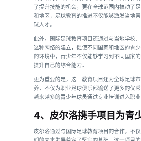
了提升技能的机会，更在全球范围内推动了足
和地区，足球教育的推进不仅能够激发当地青
球人才。
此外，国际足球教育项目还通过与当地学校、
这种网络的建立，促使不同国家和地区的青少
的环境中，青少年不仅能够学习到不同国家的
提升自己的综合能力。
更为重要的是，这一教育项目还为全球足球市
养，不仅为职业足球俱乐部输送了更多的优秀
越来越多的青少年球员通过专业培训进入职业
4、皮尔洛携手项目为青
皮尔洛通过与国际足球教育项目的合作，不仅
们的未来发展奠定了坚实的基础。这一项目的