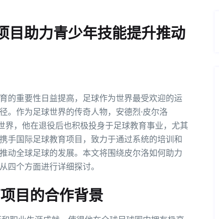
项目助力青少年技能提升推动
育的重要性日益提高，足球作为世界最受欢迎的运
径。作为足球世界的传奇人物，安德烈·皮尔洛
征服了世界，他在退役后也积极投身于足球教育事业，尤其
携手国际足球教育项目，致力于通过系统的培训和
推动全球足球的发展。本文将围绕皮尔洛如何助力
从四个方面进行详细探讨。
育项目的合作背景