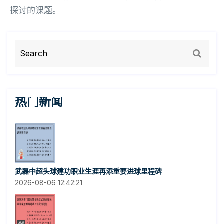
探讨的课题。
热门新闻
武磊中超头球建功职业生涯再添重要进球里程碑
2026-08-06 12:42:21