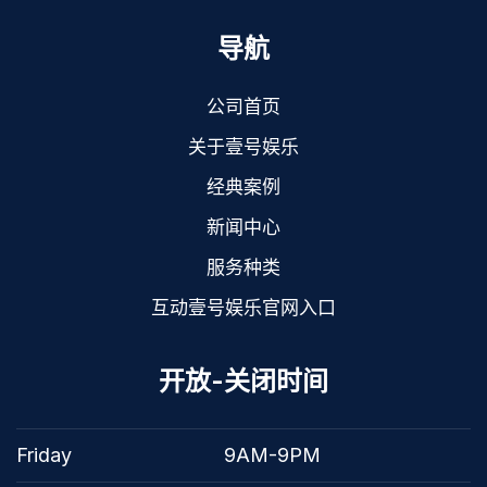
导航
公司首页
关于壹号娱乐
经典案例
新闻中心
服务种类
互动壹号娱乐官网入口
开放-关闭时间
Friday
9AM-9PM