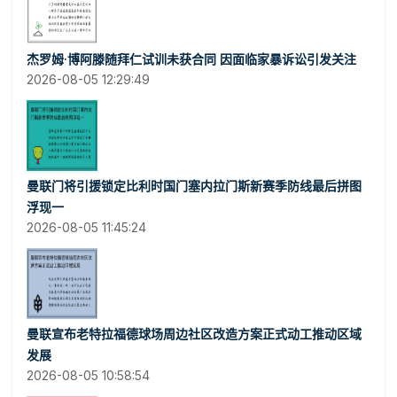
杰罗姆·博阿滕随拜仁试训未获合同 因面临家暴诉讼引发关注
2026-08-05 12:29:49
曼联门将引援锁定比利时国门塞内拉门斯新赛季防线最后拼图
浮现一
2026-08-05 11:45:24
曼联宣布老特拉福德球场周边社区改造方案正式动工推动区域
发展
2026-08-05 10:58:54