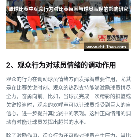
2、观众行为对球员情绪的调动作用
观众的行为在调动球员情绪方面发挥着重要作用，尤其
是在比赛关键时刻。观众的热烈支持能够激励球员拼尽
全力，奋勇向前。比如，当球员完成一次精彩的扣篮或
关键投篮时，观众的欢呼声可以让球员感受到巨大的自
信心，进一步提升其比赛中的表现。这种正向情绪的调
动有时能让球员发挥出超常的水平。
除了激励作用，观众行为还可能对球员产生压力。当比