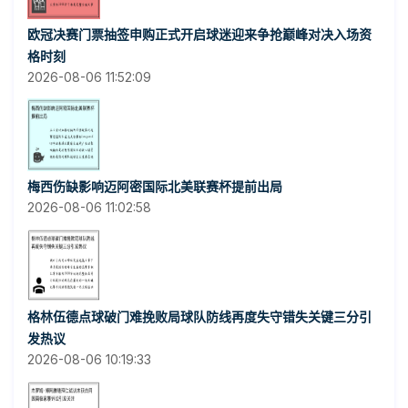
欧冠决赛门票抽签申购正式开启球迷迎来争抢巅峰对决入场资
格时刻
2026-08-06 11:52:09
梅西伤缺影响迈阿密国际北美联赛杯提前出局
2026-08-06 11:02:58
格林伍德点球破门难挽败局球队防线再度失守错失关键三分引
发热议
2026-08-06 10:19:33