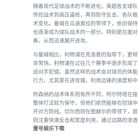
随着现代足球战术的不断进化，英超各支球队
传控战术到高压逼抢，再到防守反击，各队根
术变化。曼城在瓜迪奥拉的带领下，依旧保持
也逐渐成为球队战术的一部分。特别是在面对
奏，从而迅速展开进攻。
与曼城相比，利物浦在克洛普的指导下，更倾
非常快。利物浦在过往几个赛季中逐步形成了“ g
迫对手犯错。虽然这样的战术会对球员的体能
行力，尤其是在进攻端，利用边锋的速度和中
阿森纳的战术体系则有所不同，阿尔特塔在接
整体打法较为保守，但他们依然能够在控球中
开对方防线。切尔西则在图赫尔的带领下，尝
则注重快速反击和宽度利用，通过边路的渗透
壹号娱乐下载