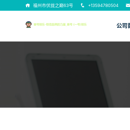
福州市伏拢之巅63号
+13594780504
公司