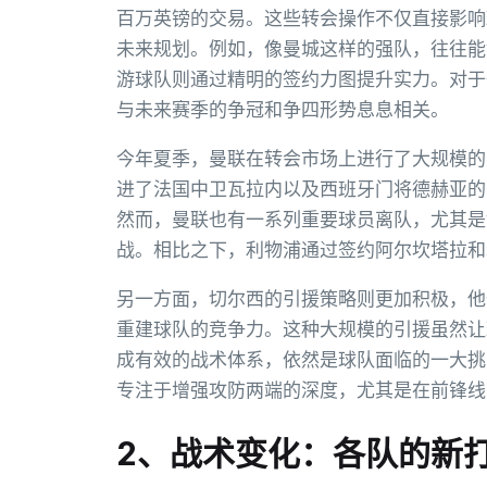
百万英镑的交易。这些转会操作不仅直接影响
未来规划。例如，像曼城这样的强队，往往能
游球队则通过精明的签约力图提升实力。对于
与未来赛季的争冠和争四形势息息相关。
今年夏季，曼联在转会市场上进行了大规模的
进了法国中卫瓦拉内以及西班牙门将德赫亚的
然而，曼联也有一系列重要球员离队，尤其是
战。相比之下，利物浦通过签约阿尔坎塔拉和
另一方面，切尔西的引援策略则更加积极，他
重建球队的竞争力。这种大规模的引援虽然让
成有效的战术体系，依然是球队面临的一大挑
专注于增强攻防两端的深度，尤其是在前锋线
2、战术变化：各队的新