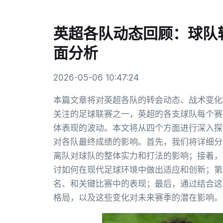
英超各队动态回顾：球队
面分析
2026-05-06 10:47:24
本篇文章将对英超各队的转会动态、战术变化
关注的足球联赛之一，英超的各支球队每个赛
体表现的波动。本文将从四个方面进行深入探
对各队最终成绩的影响。首先，我们将详细分
离队对球队的整体实力和打法的影响；接着，
讨如何在现代足球环境中做出适应和创新；第
名、和关键比赛中的表现；最后，通过结合这
格局，以及这些变化对未来赛季的潜在影响。