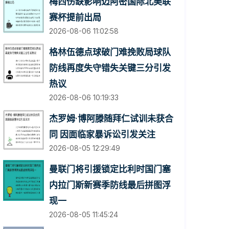
梅西伤缺影响迈阿密国际北美联
赛杯提前出局
2026-08-06 11:02:58
格林伍德点球破门难挽败局球队
防线再度失守错失关键三分引发
热议
2026-08-06 10:19:33
杰罗姆·博阿滕随拜仁试训未获合
同 因面临家暴诉讼引发关注
2026-08-05 12:29:49
曼联门将引援锁定比利时国门塞
内拉门斯新赛季防线最后拼图浮
现一
2026-08-05 11:45:24