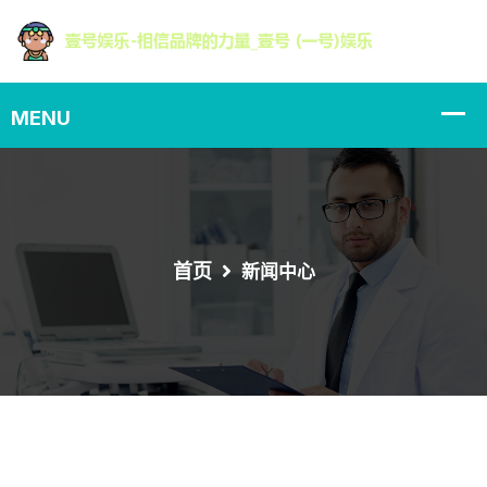
首页
新闻中心