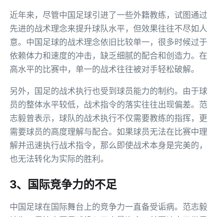
近年来，尽管中国足球引进了一些外籍教练，试图通过
先进的战术理念来提升球队水平，但效果往往不尽如人
意。中国足球的战术理念依旧比较单一，很多时候过于
依赖体力和速度的冲击，缺乏细腻的配合和创造力。在
高水平的比赛中，单一的战术往往被对手轻松破解。
另外，国足的战术执行也受到球员能力的制约。由于球
员的整体水平较低，战术指令的落实往往出现偏差。范
志毅曾表示，球队的战术执行不仅需要教练的指挥，更
需要球员的高度理解与配合。如果球员无法在比赛中理
解并迅速执行战术指令，那么即使战术本身是完美的，
也无法转化为实际的胜利。
3、国际竞争力的不足
中国足球在国际舞台上的竞争力一直备受诟病。范志毅