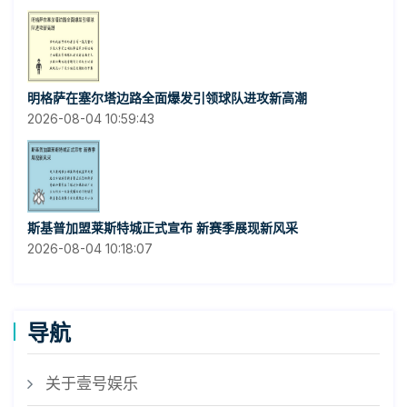
明格萨在塞尔塔边路全面爆发引领球队进攻新高潮
2026-08-04 10:59:43
斯基普加盟莱斯特城正式宣布 新赛季展现新风采
2026-08-04 10:18:07
导航
关于壹号娱乐