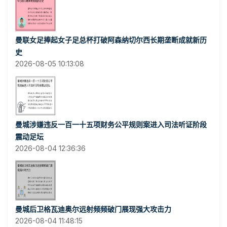
曼联女足捧起女子足总杯打破阿森纳切尔西长期垄断成就新历
史
2026-08-05 10:13:08
曼城涉嫌违反一百一十五项财务公平规则案进入司法听证阶段
震动足坛
2026-08-04 12:36:36
曼城后卫格瓦迪奥尔远射频频破门展现强大攻击力
2026-08-04 11:48:15