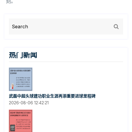
刻。
热门新闻
武磊中超头球建功职业生涯再添重要进球里程碑
2026-08-06 12:42:21