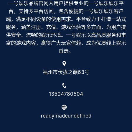
一号娱乐品牌官网为用户提供专业的一号娱乐娱乐平
台，支持多平台访问，包含便捷的一号娱乐娱乐客户
端，满足不同设备的使用需求。平台致力于打造一站式
服务，涵盖注册、充值、游戏体验等多方面，为用户提
供安全、流畅的娱乐环境。一号娱乐以高品质服务和丰
富的游戏内容，赢得广大玩家信赖，成为优质线上娱乐
首选。
福州市伏拢之巅63号
13594780504
readymadeundefined