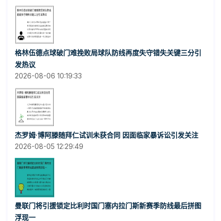
格林伍德点球破门难挽败局球队防线再度失守错失关键三分引
发热议
2026-08-06 10:19:33
杰罗姆·博阿滕随拜仁试训未获合同 因面临家暴诉讼引发关注
2026-08-05 12:29:49
曼联门将引援锁定比利时国门塞内拉门斯新赛季防线最后拼图
浮现一