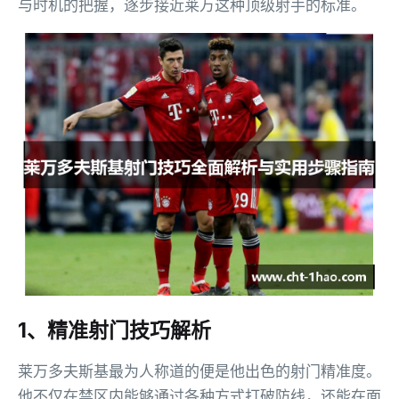
与时机的把握，逐步接近莱万这种顶级射手的标准。
1、精准射门技巧解析
莱万多夫斯基最为人称道的便是他出色的射门精准度。
他不仅在禁区内能够通过各种方式打破防线，还能在面