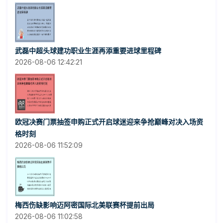
武磊中超头球建功职业生涯再添重要进球里程碑
2026-08-06 12:42:21
欧冠决赛门票抽签申购正式开启球迷迎来争抢巅峰对决入场资
格时刻
2026-08-06 11:52:09
梅西伤缺影响迈阿密国际北美联赛杯提前出局
2026-08-06 11:02:58