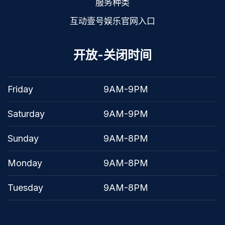
服务种类
互动壹号娱乐官网入口
开放-关闭时间
Friday
9AM-9PM
Saturday
9AM-9PM
Sunday
9AM-8PM
Monday
9AM-8PM
Tuesday
9AM-8PM