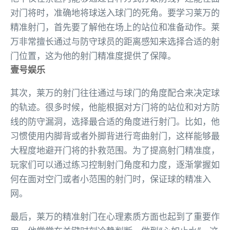
对门将时，准确地将球送入球门的死角。要学习莱万的
精准射门，首先要了解他在场上的站位和准备动作。莱
万非常擅长通过与防守球员的距离感知来选择合适的射
门位置，这为他的射门精准度提供了保障。
壹号娱乐
其次，莱万的射门往往通过与球门的角度配合来决定球
的轨迹。很多时候，他能根据对方门将的站位和对方防
线的防守漏洞，选择最合适的角度进行射门。比如，他
习惯使用内脚背或者外脚背进行弯曲射门，这样能够最
大程度地避开门将的扑救范围。为了提高射门精准度，
玩家们可以通过练习控制射门角度和力度，逐渐掌握如
何在面对空门或者小范围的射门时，保证球的精准入
网。
最后，莱万的精准射门在心理素质方面也起到了重要作